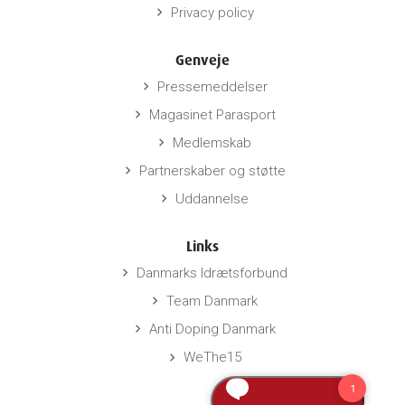
Privacy policy
keyboard_arrow_right
Genveje
Pressemeddelser
keyboard_arrow_right
Magasinet Parasport
keyboard_arrow_right
Medlemskab
keyboard_arrow_right
Partnerskaber og støtte
keyboard_arrow_right
Uddannelse
keyboard_arrow_right
Links
Danmarks Idrætsforbund
keyboard_arrow_right
Team Danmark
keyboard_arrow_right
Anti Doping Danmark
keyboard_arrow_right
WeThe15
keyboard_arrow_right