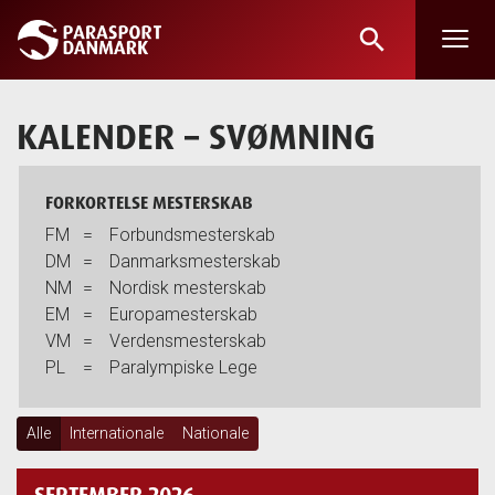
search
Skip
to
main
KALENDER
– SVØMNING
content
FORKORTELSE MESTERSKAB
FM
=
Forbundsmesterskab
DM
=
Danmarksmesterskab
NM
=
Nordisk mesterskab
EM
=
Europamesterskab
VM
=
Verdensmesterskab
PL
=
Paralympiske Lege
Alle
Internationale
Nationale
SEPTEMBER 2026