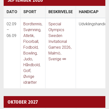
DATO
SPORT
BESKRIVELSE
HANDICAP
02.09
Bordtennis
,
Special
Udviklingshandic
–
Svømning
,
Olympics
06.09
Atletik
,
Sweden
Floorball
,
Invitational
Fodbold
,
Games 2026
,
Bowling
,
Malmö
,
Judo
,
Sverige
Håndbold
,
Golf
,
Øvrige
idrætter
OKTOBER 2027