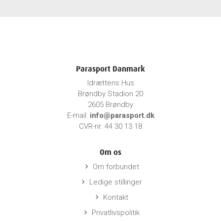
Parasport Danmark
Idrættens Hus
Brøndby Stadion 20
2605 Brøndby
E-mail:
info@parasport.dk
CVR-nr. 44 30 13 18
Om os
Om forbundet
keyboard_arrow_right
Ledige stillinger
keyboard_arrow_right
Kontakt
keyboard_arrow_right
Privatlivspolitik
keyboard_arrow_right