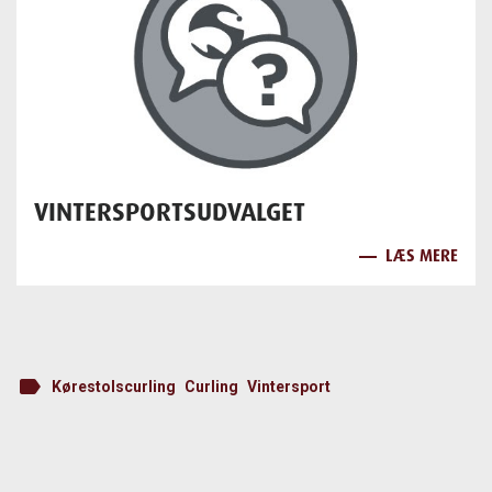
VINTERSPORTSUDVALGET
LÆS MERE
label
Kørestolscurling
Curling
Vintersport