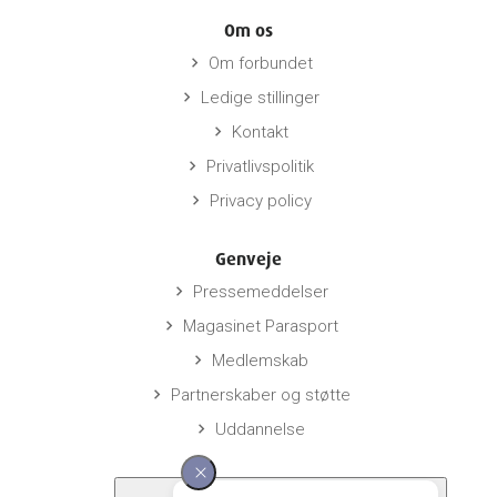
Om os
Om forbundet
keyboard_arrow_right
Ledige stillinger
keyboard_arrow_right
Kontakt
keyboard_arrow_right
Privatlivspolitik
keyboard_arrow_right
Privacy policy
keyboard_arrow_right
Genveje
Pressemeddelser
keyboard_arrow_right
Magasinet Parasport
keyboard_arrow_right
Medlemskab
keyboard_arrow_right
Partnerskaber og støtte
keyboard_arrow_right
Uddannelse
keyboard_arrow_right
Links