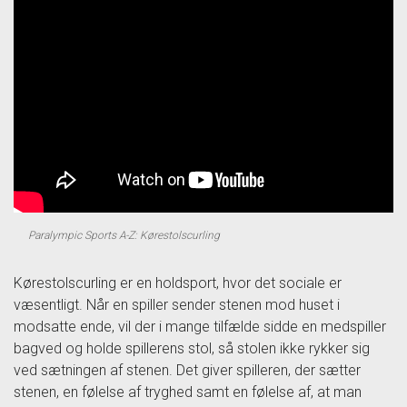
Paralympic Sports A-Z: Kørestolscurling
Kørestolscurling er en holdsport, hvor det sociale er
væsentligt. Når en spiller sender stenen mod huset i
modsatte ende, vil der i mange tilfælde sidde en medspiller
bagved og holde spillerens stol, så stolen ikke rykker sig
ved sætningen af stenen. Det giver spilleren, der sætter
stenen, en følelse af tryghed samt en følelse af, at man