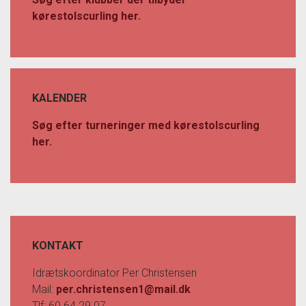
kørestolscurling her.
KALENDER
Søg efter turneringer med kørestolscurling
her.
KONTAKT
Idrætskoordinator Per Christensen
Mail:
per.christensen1@mail.dk
Tlf: 60 64 29 07