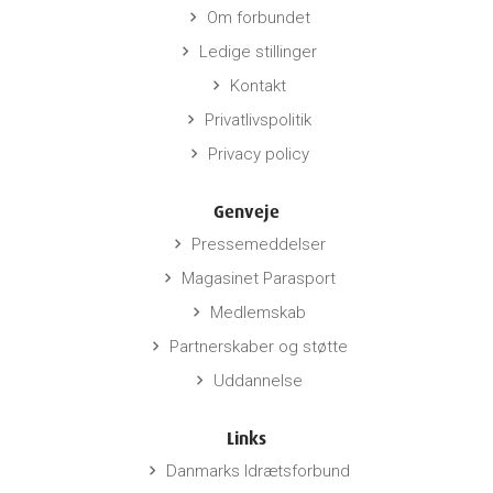
Om forbundet
keyboard_arrow_right
Ledige stillinger
keyboard_arrow_right
Kontakt
keyboard_arrow_right
Privatlivspolitik
keyboard_arrow_right
Privacy policy
keyboard_arrow_right
Genveje
Pressemeddelser
keyboard_arrow_right
Magasinet Parasport
keyboard_arrow_right
Medlemskab
keyboard_arrow_right
Partnerskaber og støtte
keyboard_arrow_right
Uddannelse
keyboard_arrow_right
Links
Danmarks Idrætsforbund
keyboard_arrow_right