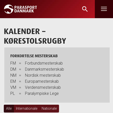
search
Skip
to
main
KALENDER
–
content
KØRESTOLSRUGBY
FORKORTELSE MESTERSKAB
FM
=
Forbundsmesterskab
DM
=
Danmarksmesterskab
NM
=
Nordisk mesterskab
EM
=
Europamesterskab
VM
=
Verdensmesterskab
PL
=
Paralympiske Lege
Alle
Internationale
Nationale