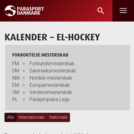
search
Skip
to
main
KALENDER
– EL-HOCKEY
content
FORKORTELSE MESTERSKAB
FM
=
Forbundsmesterskab
DM
=
Danmarksmesterskab
NM
=
Nordisk mesterskab
EM
=
Europamesterskab
VM
=
Verdensmesterskab
PL
=
Paralympiske Lege
Alle
Internationale
Nationale