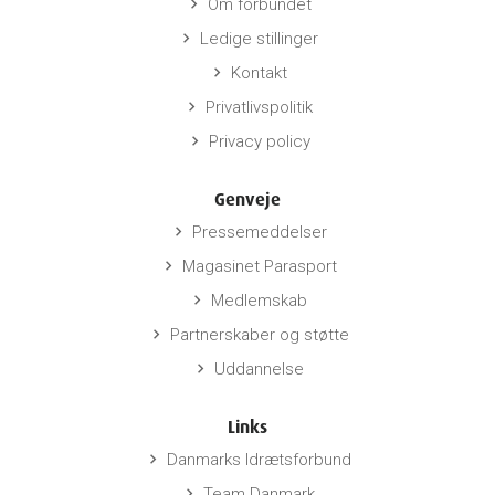
Om forbundet
keyboard_arrow_right
Ledige stillinger
keyboard_arrow_right
Kontakt
keyboard_arrow_right
Privatlivspolitik
keyboard_arrow_right
Privacy policy
keyboard_arrow_right
Genveje
Pressemeddelser
keyboard_arrow_right
Magasinet Parasport
keyboard_arrow_right
Medlemskab
keyboard_arrow_right
Partnerskaber og støtte
keyboard_arrow_right
Uddannelse
keyboard_arrow_right
Links
Danmarks Idrætsforbund
keyboard_arrow_right
Team Danmark
keyboard_arrow_right