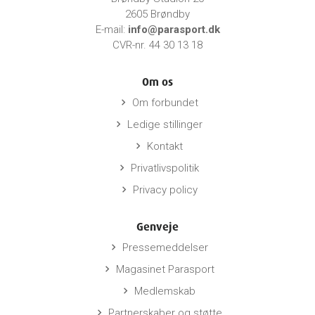
2605 Brøndby
E-mail:
info@parasport.dk
CVR-nr. 44 30 13 18
Om os
Om forbundet
keyboard_arrow_right
Ledige stillinger
keyboard_arrow_right
Kontakt
keyboard_arrow_right
Privatlivspolitik
keyboard_arrow_right
Privacy policy
keyboard_arrow_right
Genveje
Pressemeddelser
keyboard_arrow_right
Magasinet Parasport
keyboard_arrow_right
Medlemskab
keyboard_arrow_right
Partnerskaber og støtte
keyboard_arrow_right