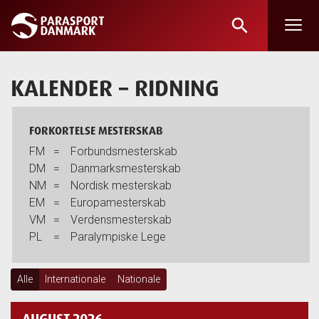
search
Skip
to
main
KALENDER
– RIDNING
content
FORKORTELSE MESTERSKAB
FM
=
Forbundsmesterskab
DM
=
Danmarksmesterskab
NM
=
Nordisk mesterskab
EM
=
Europamesterskab
VM
=
Verdensmesterskab
PL
=
Paralympiske Lege
Alle
Internationale
Nationale
AUGUST 2026