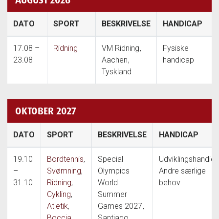
DATO
SPORT
BESKRIVELSE
HANDICAP
17.08 –
Ridning
VM Ridning
,
Fysiske
23.08
Aachen
,
handicap
Tyskland
OKTOBER 2027
DATO
SPORT
BESKRIVELSE
HANDICAP
19.10
Bordtennis
,
Special
Udviklingshandica
–
Svømning
,
Olympics
Andre særlige
31.10
Ridning
,
World
behov
Cykling
,
Summer
Atletik
,
Games 2027
,
Boccia
,
Santiago
,