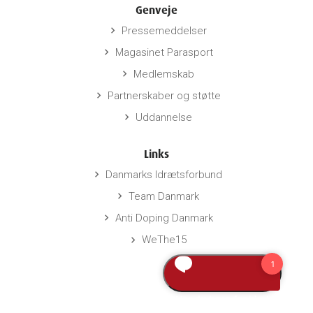
Genveje
Pressemeddelser
keyboard_arrow_right
Magasinet Parasport
keyboard_arrow_right
Medlemskab
keyboard_arrow_right
Partnerskaber og støtte
keyboard_arrow_right
Uddannelse
keyboard_arrow_right
Links
Danmarks Idrætsforbund
keyboard_arrow_right
Team Danmark
keyboard_arrow_right
Anti Doping Danmark
keyboard_arrow_right
WeThe15
keyboard_arrow_right