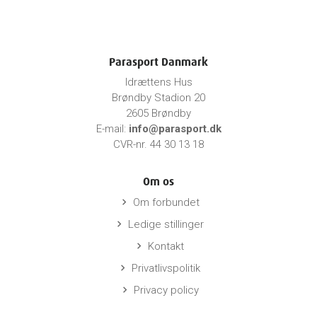
Parasport Danmark
Idrættens Hus
Brøndby Stadion 20
2605 Brøndby
E-mail:
info@parasport.dk
CVR-nr. 44 30 13 18
Om os
Om forbundet
keyboard_arrow_right
Ledige stillinger
keyboard_arrow_right
Kontakt
keyboard_arrow_right
Privatlivspolitik
keyboard_arrow_right
Privacy policy
keyboard_arrow_right