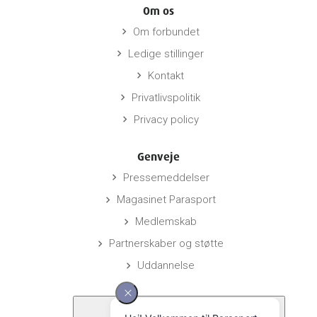
Om os
Om forbundet
keyboard_arrow_right
Ledige stillinger
keyboard_arrow_right
Kontakt
keyboard_arrow_right
Privatlivspolitik
keyboard_arrow_right
Privacy policy
keyboard_arrow_right
Genveje
Pressemeddelser
keyboard_arrow_right
Magasinet Parasport
keyboard_arrow_right
Medlemskab
keyboard_arrow_right
Partnerskaber og støtte
keyboard_arrow_right
Uddannelse
keyboard_arrow_right
Links