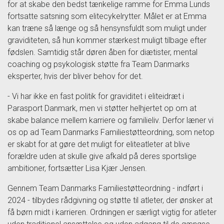
for at skabe den bedst tænkelige ramme for Emma Lunds
fortsatte satsning som elitecykelrytter. Målet er at Emma
kan træne så længe og så hensynsfuldt som muligt under
graviditeten, så hun kommer stærkest muligt tilbage efter
fødslen. Samtidig står døren åben for diætister, mental
coaching og psykologisk støtte fra Team Danmarks
eksperter, hvis der bliver behov for det.
- Vi har ikke en fast politik for graviditet i eliteidræt i
Parasport Danmark, men vi støtter helhjertet op om at
skabe balance mellem karriere og familieliv. Derfor læner vi
os op ad Team Danmarks Familiestøtteordning, som netop
er skabt for at gøre det muligt for eliteatleter at blive
forældre uden at skulle give afkald på deres sportslige
ambitioner, fortsætter Lisa Kjær Jensen.
Gennem Team Danmarks Familiestøtteordning - indført i
2024 - tilbydes rådgivning og støtte til atleter, der ønsker at
få børn midt i karrieren. Ordningen er særligt vigtig for atleter