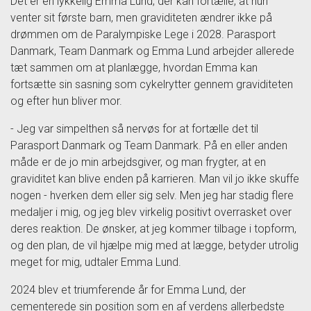
Det er en lykkelig Emma Lund, der kan fortælle, at hun
venter sit første barn, men graviditeten ændrer ikke på
drømmen om de Paralympiske Lege i 2028. Parasport
Danmark, Team Danmark og Emma Lund arbejder allerede
tæt sammen om at planlægge, hvordan Emma kan
fortsætte sin sasning som cykelrytter gennem graviditeten
og efter hun bliver mor.
- Jeg var simpelthen så nervøs for at fortælle det til
Parasport Danmark og Team Danmark. På en eller anden
måde er de jo min arbejdsgiver, og man frygter, at en
graviditet kan blive enden på karrieren. Man vil jo ikke skuffe
nogen - hverken dem eller sig selv. Men jeg har stadig flere
medaljer i mig, og jeg blev virkelig positivt overrasket over
deres reaktion. De ønsker, at jeg kommer tilbage i topform,
og den plan, de vil hjælpe mig med at lægge, betyder utrolig
meget for mig, udtaler Emma Lund.
2024 blev et triumferende år for Emma Lund, der
cementerede sin position som en af verdens allerbedste