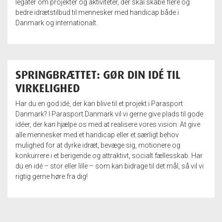
legater om projekter og aktiviteter, der skal skabe flere og
bedre idrætstilbud til mennesker med handicap både i
Danmark og internationalt.
SPRINGBRÆTTET: GØR DIN IDÉ TIL
VIRKELIGHED
Har du en god idé, der kan blive til et projekt i Parasport
Danmark? I Parasport Danmark vil vi gerne give plads til gode
idéer, der kan hjælpe os med at realisere vores vision: At give
alle mennesker med et handicap eller et særligt behov
mulighed for at dyrke idræt, bevæge sig, motionere og
konkurrere i et berigende og attraktivt, socialt fællesskab. Har
du en idé – stor eller lille – som kan bidrage til det mål, så vil vi
rigtig gerne høre fra dig!