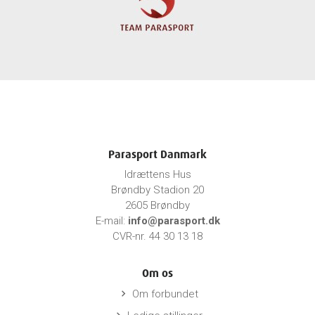
Parasport Danmark
Idrættens Hus
Brøndby Stadion 20
2605 Brøndby
E-mail:
info@parasport.dk
CVR-nr. 44 30 13 18
Om os
Om forbundet
keyboard_arrow_right