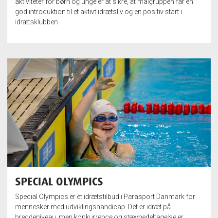
aktiviteter for børn og unge er at sikre, at målgruppen får en
god introduktion til et aktivt idrætsliv og en positiv start i
idrætsklubben.
SPECIAL OLYMPICS
Special Olympics er et idrætstilbud i Parasport Danmark for
mennesker med udviklingshandicap. Det er idræt på
breddeniveau, men konkurrence og stævnedeltagelse er