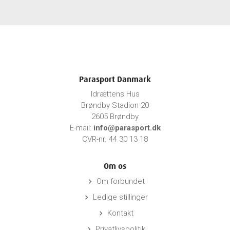
Parasport Danmark
Idrættens Hus
Brøndby Stadion 20
2605 Brøndby
E-mail:
info@parasport.dk
CVR-nr. 44 30 13 18
Om os
Om forbundet
keyboard_arrow_right
Ledige stillinger
keyboard_arrow_right
Kontakt
keyboard_arrow_right
Privatlivspolitik
keyboard_arrow_right