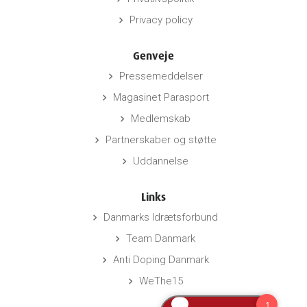
Privacy policy
keyboard_arrow_right
Genveje
Pressemeddelser
keyboard_arrow_right
Magasinet Parasport
keyboard_arrow_right
Medlemskab
keyboard_arrow_right
Partnerskaber og støtte
keyboard_arrow_right
Uddannelse
keyboard_arrow_right
Links
Danmarks Idrætsforbund
keyboard_arrow_right
Team Danmark
keyboard_arrow_right
Anti Doping Danmark
keyboard_arrow_right
WeThe15
keyboard_arrow_right