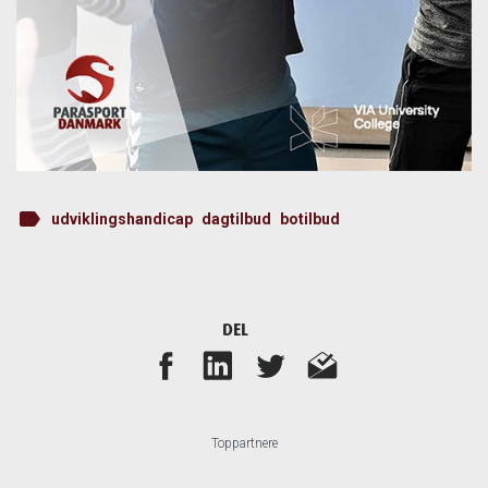
label
udviklingshandicap
dagtilbud
botilbud
DEL
Toppartnere