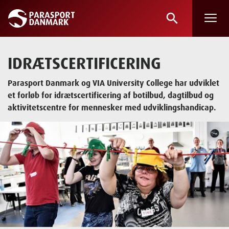
search
Skip
to
main
IDRÆTSCERTIFICERING
content
Parasport Danmark og VIA University College har udviklet
et forløb for idrætscertificering af botilbud, dagtilbud og
aktivitetscentre for mennesker med udviklingshandicap.