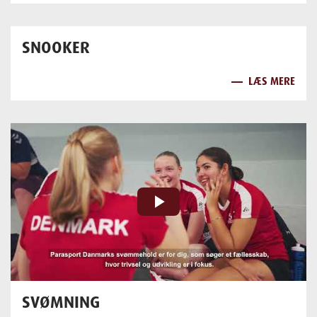
SNOOKER
LÆS MERE
play_arrow
SVØMNING