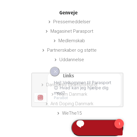
Genveje
Pressemeddelser
keyboard_arrow_right
Magasinet Parasport
keyboard_arrow_right
Medlemskab
keyboard_arrow_right
Partnerskaber og støtte
keyboard_arrow_right
Uddannelse
keyboard_arrow_right
Links
Danmarks Idrætsforbund
keyboard_arrow_right
Team Danmark
keyboard_arrow_right
Anti Doping Danmark
keyboard_arrow_right
WeThe15
keyboard_arrow_right