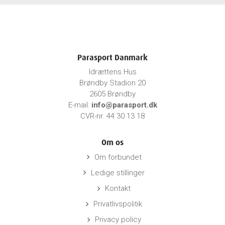
Parasport Danmark
Idrættens Hus
Brøndby Stadion 20
2605 Brøndby
E-mail:
info@parasport.dk
CVR-nr. 44 30 13 18
Om os
Om forbundet
keyboard_arrow_right
Ledige stillinger
keyboard_arrow_right
Kontakt
keyboard_arrow_right
Privatlivspolitik
keyboard_arrow_right
Privacy policy
keyboard_arrow_right