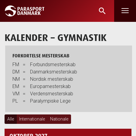
search
Skip
to
main
KALENDER
– GYMNASTIK
content
FORKORTELSE MESTERSKAB
FM
=
Forbundsmesterskab
DM
=
Danmarksmesterskab
NM
=
Nordisk mesterskab
EM
=
Europamesterskab
VM
=
Verdensmesterskab
PL
=
Paralympiske Lege
Alle
Internationale
Nationale
OKTOBER 2027