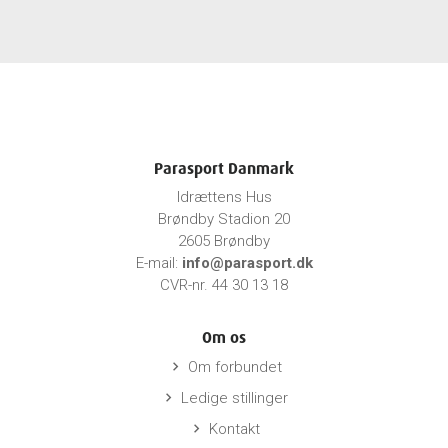
Parasport Danmark
Idrættens Hus
Brøndby Stadion 20
2605 Brøndby
E-mail:
info@parasport.dk
CVR-nr. 44 30 13 18
Om os
Om forbundet
keyboard_arrow_right
Ledige stillinger
keyboard_arrow_right
Kontakt
keyboard_arrow_right