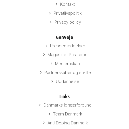
Kontakt
keyboard_arrow_right
Privatlivspolitik
keyboard_arrow_right
Privacy policy
keyboard_arrow_right
Genveje
Pressemeddelser
keyboard_arrow_right
Magasinet Parasport
keyboard_arrow_right
Medlemskab
keyboard_arrow_right
Partnerskaber og støtte
keyboard_arrow_right
Uddannelse
keyboard_arrow_right
Links
Danmarks Idrætsforbund
keyboard_arrow_right
Team Danmark
keyboard_arrow_right
Anti Doping Danmark
keyboard_arrow_right