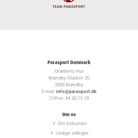
Parasport Danmark
Idrættens Hus
Brøndby Stadion 20
2605 Brøndby
E-mail:
info@parasport.dk
CVR-nr. 44 30 13 18
Om os
Om forbundet
keyboard_arrow_right
Ledige stillinger
keyboard_arrow_right