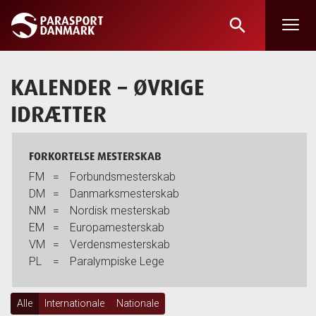
search
Skip
to
main
KALENDER
– ØVRIGE
content
IDRÆTTER
FORKORTELSE MESTERSKAB
FM
=
Forbundsmesterskab
DM
=
Danmarksmesterskab
NM
=
Nordisk mesterskab
EM
=
Europamesterskab
VM
=
Verdensmesterskab
PL
=
Paralympiske Lege
Alle
Internationale
Nationale