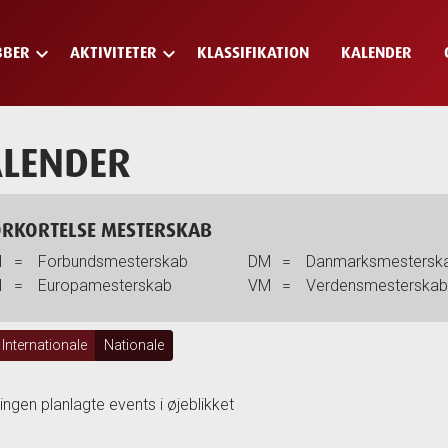
keyboard_arrow_down
keyboard_arrow_down
BBER
AKTIVITETER
KLASSIFIKATION
KALENDER
LENDER
ORKORTELSE MESTERSKAB
M
=
Forbundsmesterskab
DM
=
Danmarksmestersk
M
=
Europamesterskab
VM
=
Verdensmesterska
Internationale
Nationale
 ingen planlagte events i øjeblikket