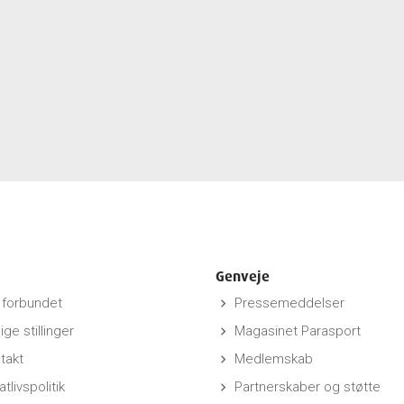
Genveje
forbundet
Pressemeddelser
keyboard_arrow_right
ige stillinger
Magasinet Parasport
keyboard_arrow_right
takt
Medlemskab
keyboard_arrow_right
atlivspolitik
Partnerskaber og støtte
keyboard_arrow_right