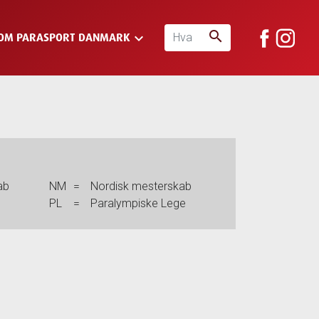
search
keyboard_arrow_down
OM PARASPORT DANMARK
ab
NM
=
Nordisk mesterskab
b
PL
=
Paralympiske Lege