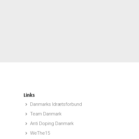
Links
Danmarks Idrætsforbund
keyboard_arrow_right
Team Danmark
keyboard_arrow_right
Anti Doping Danmark
keyboard_arrow_right
WeThe15
keyboard_arrow_right