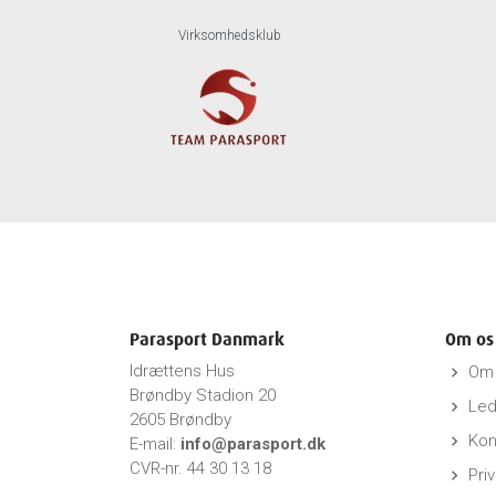
Virksomhedsklub
Parasport Danmark
Om os
Idrættens Hus
Om 
keyboard_arrow_right
Brøndby Stadion 20
Led
keyboard_arrow_right
2605 Brøndby
Kon
keyboard_arrow_right
E-mail:
info@parasport.dk
CVR-nr. 44 30 13 18
Priv
keyboard_arrow_right