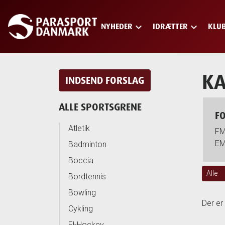
keyboard_arrow_down
keyboard_arrow_down
NYHEDER
IDRÆTTER
KLU
Skip
to
main
content
KA
INDSEND FORSLAG
ALLE SPORTSGRENE
F
Atletik
F
E
Badminton
Boccia
Alle
Bordtennis
Bowling
Der er
Cykling
El-Hockey