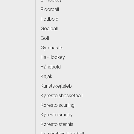
Floorball
Fodbold
Goalball
Golf
Gymnastik
Hal-Hockey
Håndbold
Kajak
Kunstskøjteløb
Kørestolsbasketball
Kørestolscurling
Kørestolsrugby
Kørestolstennis
Powerchair Floorball