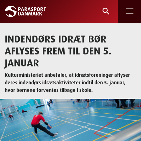
search
Skip
to
main
INDENDØRS IDRÆT BØR
content
AFLYSES FREM TIL DEN 5.
JANUAR
Kulturministeriet anbefaler, at idrætsforeninger aflyser
deres indendørs idrætsaktiviteter indtil den 5. januar,
hvor børnene forventes tilbage i skole.