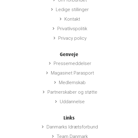
Ledige stillinger
keyboard_arrow_right
Kontakt
keyboard_arrow_right
Privatlivspolitik
keyboard_arrow_right
Privacy policy
keyboard_arrow_right
Genveje
Pressemeddelser
keyboard_arrow_right
Magasinet Parasport
keyboard_arrow_right
Medlemskab
keyboard_arrow_right
Partnerskaber og støtte
keyboard_arrow_right
Uddannelse
keyboard_arrow_right
Links
Danmarks Idrætsforbund
keyboard_arrow_right
Team Danmark
keyboard_arrow_right