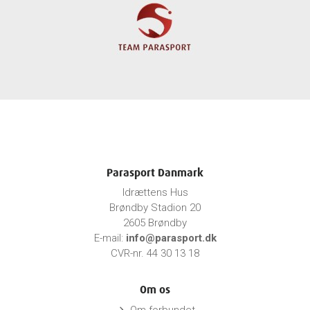
Parasport Danmark
Idrættens Hus
Brøndby Stadion 20
2605 Brøndby
E-mail:
info@parasport.dk
CVR-nr. 44 30 13 18
Om os
Om forbundet
keyboard_arrow_right