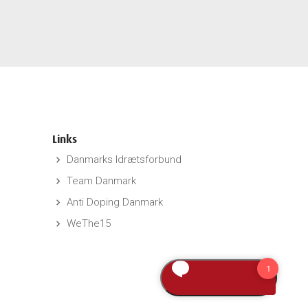
Links
Danmarks Idrætsforbund
keyboard_arrow_right
Team Danmark
keyboard_arrow_right
Anti Doping Danmark
keyboard_arrow_right
WeThe15
keyboard_arrow_right