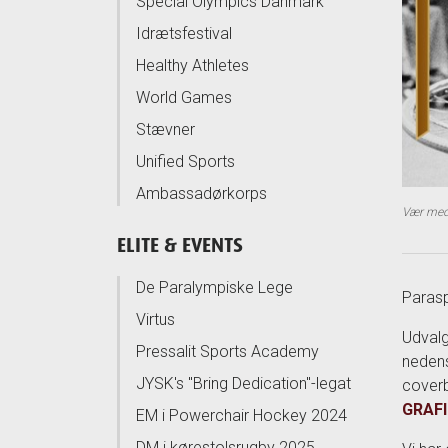
Special Olympics Danmark
Idrætsfestival
Healthy Athletes
World Games
Stævner
Unified Sports
Ambassadørkorps
Vær med 
ELITE & EVENTS
De Paralympiske Lege
Parasp
Virtus
Udvalg
Pressalit Sports Academy
nedens
JYSK's "Bring Dedication"-legat
coverb
GRAF
EM i Powerchair Hockey 2024
DM i kørestolsrugby 2025