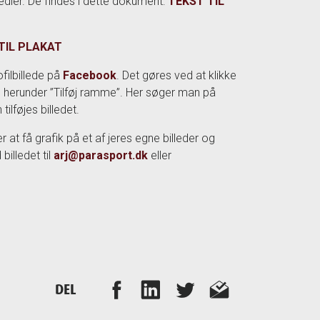
medier. De findes i dette dokument:
TEKST TIL
 TIL PLAKAT
filbillede på
Facebook
. Det gøres ved at klikke
 og herunder ”Tilføj ramme”. Her søger man på
lføjes billedet.
 at få grafik på et af jeres egne billeder og
billedet til
arj@parasport.dk
eller
DEL