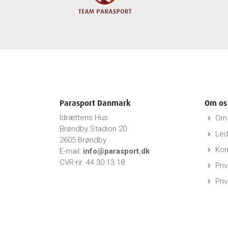
Parasport Danmark
Om os
Idrættens Hus
Om 
keyboard_arrow_right
Brøndby Stadion 20
Led
keyboard_arrow_right
2605 Brøndby
Kon
keyboard_arrow_right
E-mail:
info@parasport.dk
CVR-nr. 44 30 13 18
Priv
keyboard_arrow_right
Pri
keyboard_arrow_right