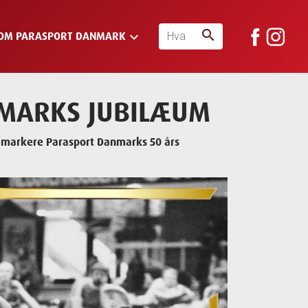
search
keyboard_arrow_down
OM PARASPORT DANMARK
NMARKS JUBILÆUM
at markere Parasport Danmarks 50 års