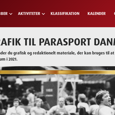
keyboard_arrow_down
keyboard_arrow_down
BBER
AKTIVITETER
KLASSIFIKATION
KALENDER
AFIK TIL PARASPORT DA
nder du grafisk og redaktionelt materiale, der kan bruges til 
um i 2021.