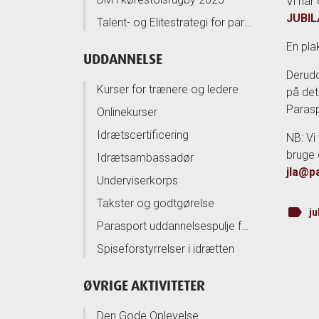
Vi har
JUBI
Talent- og Elitestrategi for paralympiske idrætter 2025-2032
En pla
UDDANNELSE
Derudo
Kurser for trænere og ledere
på det
Parasp
Onlinekurser
Idrætscertificering
NB: Vi
bruge 
Idrætsambassadør
jla@p
Underviserkorps
Takster og godtgørelse
label
j
Parasport uddannelsespulje for idrætsudvalg
Spiseforstyrrelser i idrætten
ØVRIGE AKTIVITETER
Den Gode Oplevelse