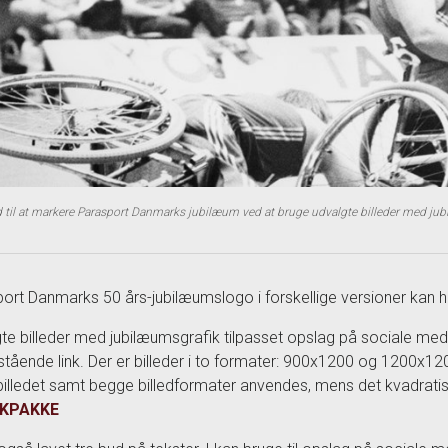
til at markere Parasport Danmarks jubilæum ved at bruge udvalgte billeder med jub
ort Danmarks 50 års-jubilæumslogo i forskellige versioner kan h
te billeder med jubilæumsgrafik tilpasset opslag på sociale me
tående link. Der er billeder i to formater: 900x1200 og 1200x1
illedet samt begge billedformater anvendes, mens det kvadratis
IKPAKKE