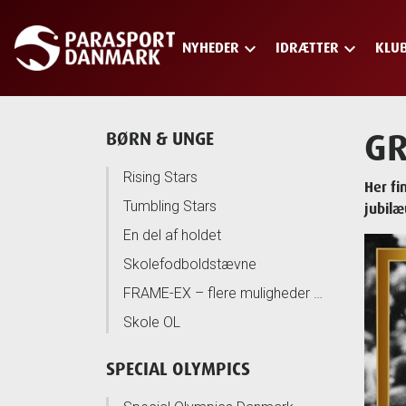
keyboard_arrow_down
keyboard_arrow_down
NYHEDER
IDRÆTTER
KLU
Skip
to
main
content
GR
BØRN & UNGE
Rising Stars
Her fi
Tumbling Stars
jubilæ
En del af holdet
Skolefodboldstævne
FRAME-EX – flere muligheder for børn og unge med funktionsnedsættelser!
Skole OL
SPECIAL OLYMPICS