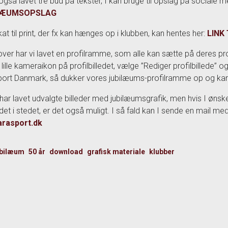
 også lavet tre bud på tekster, I kan bruge til opslag på sociale 
LÆUMSOPSLAG
kat til print, der fx kan hænges op i klubben, kan hentes her:
LINK
ver har vi lavet en profilramme, som alle kan sætte på deres pro
 lille kameraikon på profilbilledet, vælge ”Rediger profilbillede”
ort Danmark, så dukker vores jubilæums-profilramme op og kan ti
 har lavet udvalgte billeder med jubilæumsgrafik, men hvis I ønsker
det i stedet, er det også muligt. I så fald kan I sende en mail med 
arasport.dk
ubilæum
50 år
download
grafisk materiale
klubber