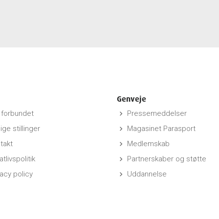
Genveje
forbundet
Pressemeddelser
keyboard_arrow_right
ige stillinger
Magasinet Parasport
keyboard_arrow_right
takt
Medlemskab
keyboard_arrow_right
atlivspolitik
Partnerskaber og støtte
keyboard_arrow_right
vacy policy
Uddannelse
keyboard_arrow_right