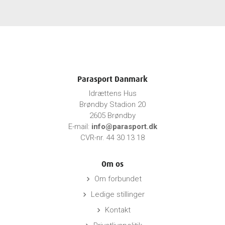
Parasport Danmark
Idrættens Hus
Brøndby Stadion 20
2605 Brøndby
E-mail:
info@parasport.dk
CVR-nr. 44 30 13 18
Om os
Om forbundet
keyboard_arrow_right
Ledige stillinger
keyboard_arrow_right
Kontakt
keyboard_arrow_right