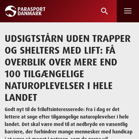
search
Skip
to
main
UDSIGTSTÅRN UDEN TRAPPER
content
OG SHELTERS MED LIFT: FÅ
OVERBLIK OVER MERE END
100 TILGÆNGELIGE
NATUROPLEVELSER I HELE
LANDET
Godt nyt til de friluftsinteresserede: Fra i dag er det
lettere at søge efter tilgængelige naturoplevelser i hele
landet. Det skal være med til at nedbryde en væsentlig
barriere, der forhindrer mange mennesker med handicap