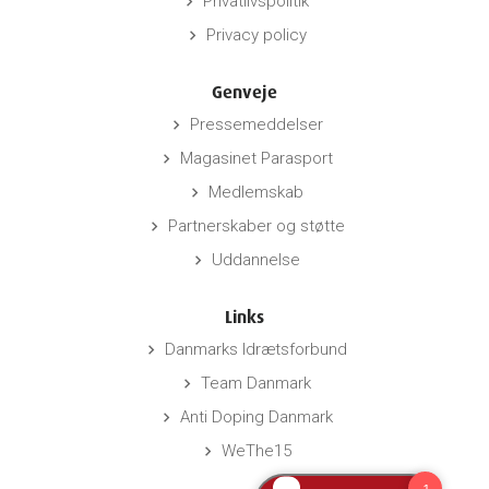
Privatlivspolitik
keyboard_arrow_right
Privacy policy
keyboard_arrow_right
Genveje
Pressemeddelser
keyboard_arrow_right
Magasinet Parasport
keyboard_arrow_right
Medlemskab
keyboard_arrow_right
Partnerskaber og støtte
keyboard_arrow_right
Uddannelse
keyboard_arrow_right
Links
Danmarks Idrætsforbund
keyboard_arrow_right
Team Danmark
keyboard_arrow_right
Anti Doping Danmark
keyboard_arrow_right
WeThe15
keyboard_arrow_right