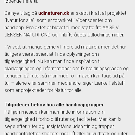
løbende flere til.
De nye tiltag på
udinaturen.dk
er skabt i kraft af projektet
“Natur for alle”, som er forankret i Videnscenter om
handicap. Projektet er blevet til med støtte fra AAGE V.
JENSEN NATURFOND og Friluftsrådets Udlodningsmidler.
- Vi ved, at mange gerne vil mere ud i naturen, men det har
tidligere været svært at finde oplysninger om
tilgængelighed. Nu kan man finde inspiration til
planlægningen og informationer om fx hældningsgraden og
længden på ruter, så man med ro i maven kan tage ud på
tur – alene eller sammen med andre, siger Lærke Falstaff,
som er projektleder for Natur for alle.
Tilgodeser behov hos alle handicapgrupper
På hjemmesiden kan man finde information om
tilgængelighed i forhold til ruter og faciliteter. Man kan fx
søge efter ruter og udsigtstårne uden trin og trapper,
handicaptoiletter, shelters med lift eller gulvudtræk og ruter