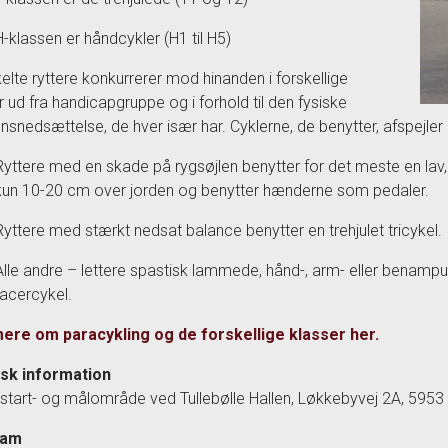
H-klassen er håndcykler (H1 til H5)
elte ryttere konkurrerer mod hinanden i forskellige
r ud fra handicapgruppe og i forhold til den fysiske
onsnedsættelse, de hver især har. Cyklerne, de benytter, afspejle
Ryttere med en skade på rygsøjlen benytter for det meste en lav, f
kun 10-20 cm over jorden og benytter hænderne som pedaler.
Ryttere med stærkt nedsat balance benytter en trehjulet tricykel.
Alle andre – lettere spastisk lammede, hånd-, arm- eller benamput
racercykel.
ere om paracykling og de forskellige klasser her.
isk information
 start- og målområde ved Tullebølle Hallen, Løkkebyvej 2A, 5953
ram