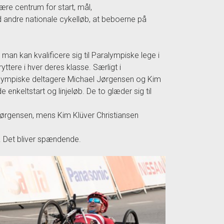
være centrum for start, mål,
d andre nationale cykelløb, at beboerne på
r man kan kvalificere sig til Paralympiske lege i
tere i hver deres klasse. Særligt i
aralympiske deltagere Michael Jørgensen og Kim
e enkeltstart og linjeløb. De to glæder sig til
 Jørgensen, mens Kim Klüver Christiansen
ng. Det bliver spændende.