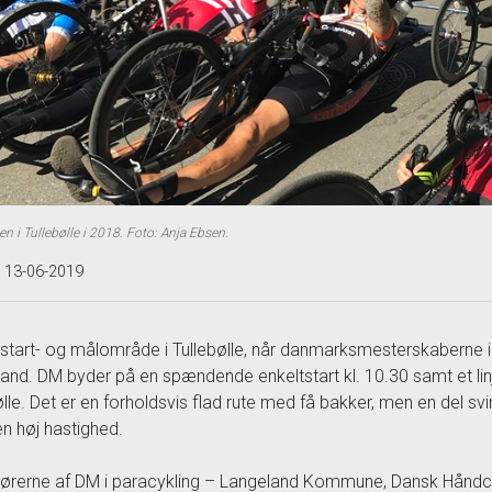
en i Tullebølle i 2018. Foto: Anja Ebsen.
t 13-06-2019
 start- og målområde i Tullebølle, når danmarksmesterskaberne i
and. DM byder på en spændende enkeltstart kl. 10.30 samt et linj
ølle. Det er en forholdsvis flad rute med få bakker, men en del svi
n høj hastighed.
ørerne af DM i paracykling – Langeland Kommune, Dansk Håndcy