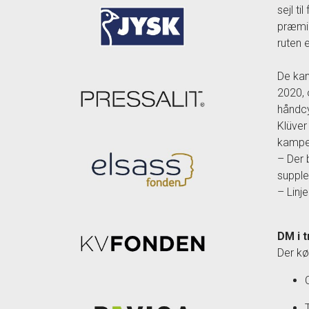
sejl t
præmie
ruten 
De kan 
2020, 
håndcy
Klüver
kampen
– Der 
supple
– Linj
DM i t
Der kør