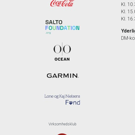
Kl. 10
Kl. 15
Kl. 1
Yderl
DM-koo
Virksomhedsklub