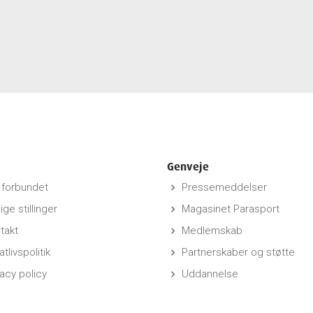
Genveje
forbundet
Pressemeddelser
keyboard_arrow_right
ige stillinger
Magasinet Parasport
keyboard_arrow_right
takt
Medlemskab
keyboard_arrow_right
atlivspolitik
Partnerskaber og støtte
keyboard_arrow_right
vacy policy
Uddannelse
keyboard_arrow_right