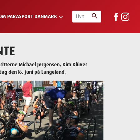
search
keyboard_arrow_down
OM PARASPORT DANMARK
NTE
oritterne Michael Jørgensen, Kim Klüver
ndag den16. juni på Langeland.