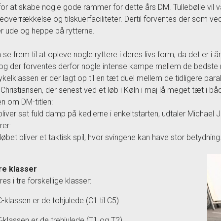
il for at skabe nogle gode rammer for dette års DM. Tullebølle vil 
overrækkelse og tilskuerfaciliteter. Dertil forventes der som ve
er ude og heppe på rytterne.
se frem til at opleve nogle ryttere i deres livs form, da det er i å
og der forventes derfor nogle intense kampe mellem de bedste ryt
kelklassen er der lagt op til en tæt duel mellem de tidligere p
 Christiansen, der senest ved et løb i Køln i maj lå meget tæt i båd
 om DM-titlen:
bliver sat fuld damp på kedlerne i enkeltstarten, udtaler Michael
rer:
eløbet bliver et taktisk spil, hvor svingene kan have stor betydni
re klasser
es i tre forskellige klasser:
C-klassen er de tohjulede (C1 til C5)
T-klassen er de trehjulede (T1 og T2)