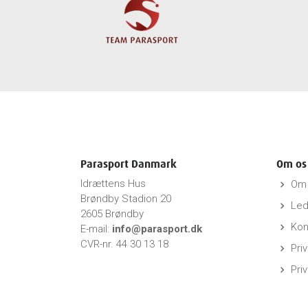
Parasport Danmark
Om os
Idrættens Hus
Om 
keyboard_arrow_right
Brøndby Stadion 20
Led
keyboard_arrow_right
2605 Brøndby
Kon
keyboard_arrow_right
E-mail:
info@parasport.dk
CVR-nr. 44 30 13 18
Priv
keyboard_arrow_right
Pri
keyboard_arrow_right