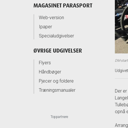
MAGASINET PARASPORT
Web-version
Ipaper
Specialudgivelser
ØVRIGE UDGIVELSER
DM-start
Flyers
Udgive
Håndbøger
Pjecer og foldere
Træningsmanualer
Der er
Langel
Tulleb
opnå e
Toppartnere
Arrang