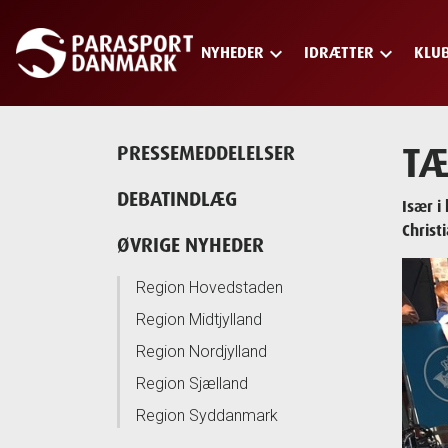
keyboard_arrow_down
keyboard_arrow_down
NYHEDER
IDRÆTTER
KLU
Skip
to
main
content
TÆ
PRESSEMEDDELELSER
DEBATINDLÆG
Især i
Christ
ØVRIGE NYHEDER
Region Hovedstaden
Region Midtjylland
Region Nordjylland
Region Sjælland
Region Syddanmark