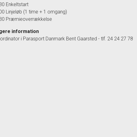
.30 Enkeltstart
.00 Linjeløb (1 time + 1 omgang)
6.30 Præmieoverrækkelse
igere information
rdinator i Parasport Danmark Bent Gaarsted - tlf. 24 24 27 78