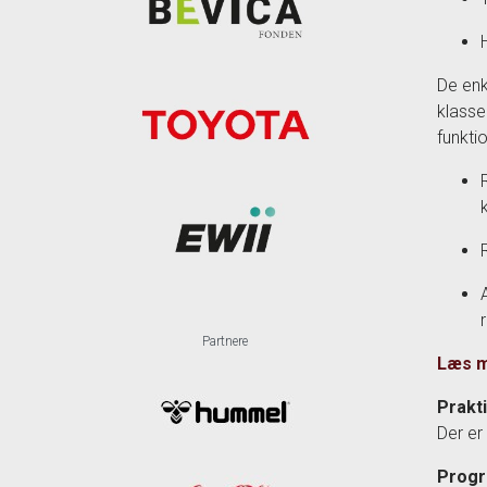
De enk
klasse
funkti
Partnere
Læs m
Prakt
Der er
Prog