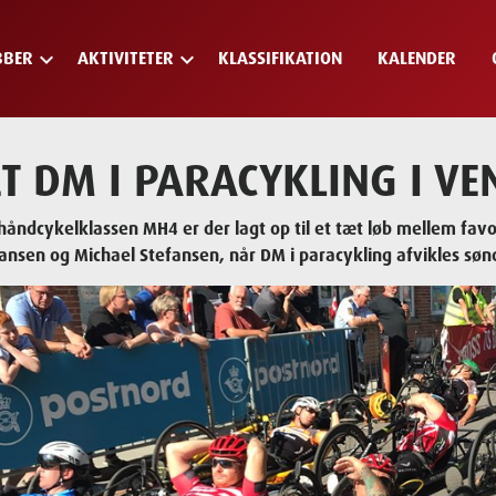
keyboard_arrow_down
keyboard_arrow_down
BBER
AKTIVITETER
KLASSIFIKATION
KALENDER
T DM I PARACYKLING I VE
 håndcykelklassen MH4 er der lagt op til et tæt løb mellem fav
iansen og Michael Stefansen, når DM i paracykling afvikles sø