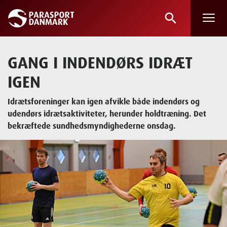
search
Skip
to
main
GANG I INDENDØRS IDRÆT
content
IGEN
Idrætsforeninger kan igen afvikle både indendørs og
udendørs idrætsaktiviteter, herunder holdtræning. Det
bekræftede sundhedsmyndighederne onsdag.