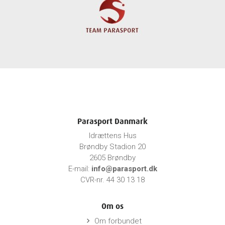
Parasport Danmark
Idrættens Hus
Brøndby Stadion 20
2605 Brøndby
E-mail:
info@parasport.dk
CVR-nr. 44 30 13 18
Om os
Om forbundet
keyboard_arrow_right