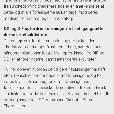
- Derfor er jeg også tilfreds med, at der fra politisk side og
fra sundhedsmyndighedernes side er en anerkendelse af
dette, og at alle foreningerne nu kan tage imod deres
medlemmer, understreger Hans Natorp.
DGI og DIF opfordrer foreningerne til at igangsætte
deres idrætsaktiviteter
Der er høje smittetal i samfundet, og derfor kan der i
idrætsforeningerne opstå usikkerhed om, hvordan man
håndterer situationen lokalt. Men opfordringen fra DIF og
DGI er, at foreningerne igangsætter deres aktiviteter.
- Vi har oplevet, hvordan de tidligere nedlukninger har haft
store konsekvenser for både idrætsforeningerne og for
vores trivsel. Vi har brug for idrætsforeningernes
fællesskaber for at mindske de negative effekter af fysisk
inaktivitet og modvirke den mistrivsel, vi især har set blandt
børn og unge, siger DGI’s formand Charlotte Bach
Thomassen.