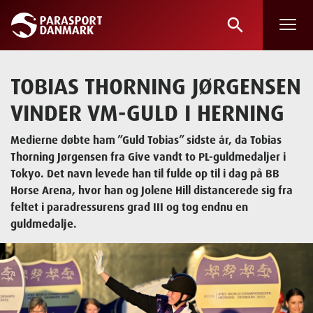
search
Skip
to
main
TOBIAS THORNING JØRGENSEN
content
VINDER VM-GULD I HERNING
Medierne døbte ham ”Guld Tobias” sidste år, da Tobias
Thorning Jørgensen fra Give vandt to PL-guldmedaljer i
Tokyo. Det navn levede han til fulde op til i dag på BB
Horse Arena, hvor han og Jolene Hill distancerede sig fra
feltet i paradressurens grad III og tog endnu en
guldmedalje.