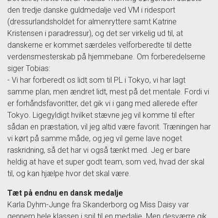
den tredje danske guldmedalje ved VM i ridesport
(dressurlandsholdet for almenryttere samt Katrine
Kristensen i paradressur), og det ser virkelig ud til, at
danskerne er kommet særdeles velforberedte til dette
verdensmesterskab på hjemmebane. Om forberedelserne
siger Tobias:
- Vi har forberedt os lidt som til PL i Tokyo, vi har lagt
samme plan, men ændret lidt, mest på det mentale. Fordi vi
er forhåndsfavoritter, det gik vi i gang med allerede efter
Tokyo. Ligegyldigt hvilket stævne jeg vil komme til efter
sådan en præstation, vil jeg altid være favorit. Træningen har
vi kørt på samme måde, og jeg vil gerne lave noget
raskridning, så det har vi også tænkt med. Jeg er bare
heldig at have et super godt team, som ved, hvad der skal
til, og kan hjælpe hvor det skal være.
Tæt på endnu en dansk medalje
Karla Dyhm-Junge fra Skanderborg og Miss Daisy var
gennem hele klassen i spil til en medalje. Men desværre gik