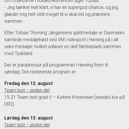
Om chancerne i holdkonkurrencen siger Tobias:
- Jeg tænker helt klart, vi har en supergod chance, og jeg
glæder mig helt vildt meget til vi skal ind og præstere
sammen.
Efter Tobias Thorning Jørgensens guldmedalje er Danmarks
samlede medaljehøst ved VM i ridesport i Herning på i alt
seks medaljer, hvilket udløser en delt førsteplads sammen
med Tyskland.
Der er paradressur på programmet i Herning frem til
søndag. Det resterende program er:
Fredag den 12. august
Team test – anden del
15.21 Team test grad II – Katrine Kristensen (sendes live på
DR2)
Lørdag den 13. august
Team test – anden del