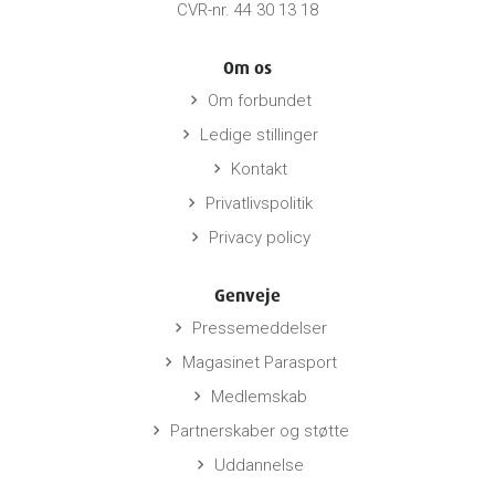
CVR-nr. 44 30 13 18
Om os
Om forbundet
keyboard_arrow_right
Ledige stillinger
keyboard_arrow_right
Kontakt
keyboard_arrow_right
Privatlivspolitik
keyboard_arrow_right
Privacy policy
keyboard_arrow_right
Genveje
Pressemeddelser
keyboard_arrow_right
Magasinet Parasport
keyboard_arrow_right
Medlemskab
keyboard_arrow_right
Partnerskaber og støtte
keyboard_arrow_right
Uddannelse
keyboard_arrow_right