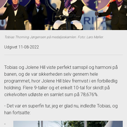
Tobias Thorning Jørgensen på medaljeskamlen. Foto: Lars Møller.
Udgivet 11-08-2022
Tobias og Jolene Hill viste perfekt samspil og harmoni på
banen, og de var sikkerheden selv gennem hele
programmet, hvor Jolene Hill blev fremvist i en forbilledlig
holdning. Flere 9-taller og et enkelt 10-tal for skridt på
cirkelvolten udløste en samlet sum på 78,676%.
- Det var en superfin tur, jeg er glad nu, indledte Tobias, og
han fortsatte:
-