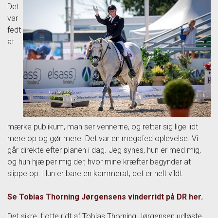
Det
var
fedt
at
mærke publikum, man ser vennerne, og retter sig lige lidt
mere op og gør mere. Det var en megafed oplevelse. Vi
går direkte efter planen i dag. Jeg synes, hun er med mig,
og hun hjælper mig der, hvor mine kræfter begynder at
slippe op. Hun er bare en kammerat, det er helt vildt.
Se Tobias Thorning Jørgensens vinderridt på DR her.
Det sikre, flotte ridt af Tobias Thorning Jørgensen udløste