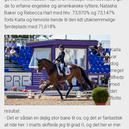
de to erfarne engelske og amerikanske ryttere; Natasha
Baker og Rebecca Hart med hhv. 73,970% og 73,147%
forbi Karla og henviste hende til den lidt utaknemmelige
fjerdeplads med 71,618%.
Karla
var
dog
meget
tilfreds
med
det
flotte
resultat:
- Det er sådan en dejlig stor bane til os, og det er fantastisk
at ride her. I marts skiftede jeg til grad II, og det her er min