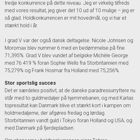
tredje konkurrence på dette niveau. Jeg er virkelig tilfreds
med vores resultat, jeg giver det 10 ud af 10 mulige – jeg er
så glad. Holdkonkurrencen er mit hovedmål, og vi har et
stærkt hold i år.
I grad V var der også dansk deltagelse. Nicole Johnsen og
Moromax blev nummer 6 med en bedømmelse på fine
71,395%. Grad V blev vundet af belgiske Michèle George
med 76.419 % foran Sophie Wells fra Storbritannien med
75,279% og Frank Hosmar fra Holland med 75,256%.
Stor sportslig succes
Det er særdeles positivt, at de danske paradressurryttere nu
står med to guldmedaljer på hjemmebanen, og med Karlas
topresultat kan Danmark blive et stærkt kort i kampen om
holdmedaljerne, der afgøres fredag og lørdag.
Storbritannien vandt guld i Tokyo foran Holland og USA, og
med Danmark på fjerdepladsen.