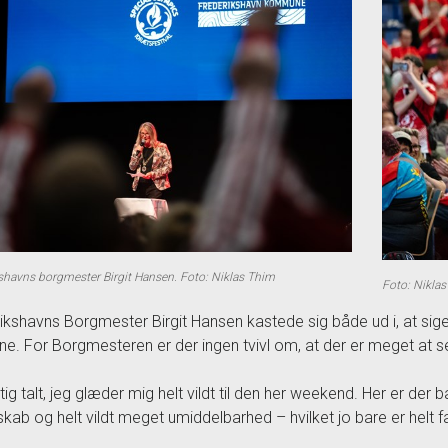
shavns borgmester Birgit Hansen. Foto: Niklas Thim
Foto: Nikla
ikshavns Borgmester Birgit Hansen kastede sig både ud i, at s
rne. For Borgmesteren er der ingen tvivl om, at der er meget at s
gtig talt, jeg glæder mig helt vildt til den her weekend. Her er d
skab og helt vildt meget umiddelbarhed – hvilket jo bare er helt fa