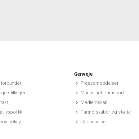
Genveje
forbundet
Pressemeddelser
keyboard_arrow_right
ige stillinger
Magasinet Parasport
keyboard_arrow_right
takt
Medlemskab
keyboard_arrow_right
atlivspolitik
Partnerskaber og støtte
keyboard_arrow_right
vacy policy
Uddannelse
keyboard_arrow_right