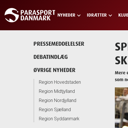
keyboard_arrow_down
keyboard_arrow_down
NYHEDER
IDRÆTTER
KLU
Skip
to
main
content
SP
PRESSEMEDDELELSER
SK
DEBATINDLÆG
ØVRIGE NYHEDER
Mere e
som ne
Region Hovedstaden
Region Midtjylland
Region Nordjylland
Region Sjælland
Region Syddanmark