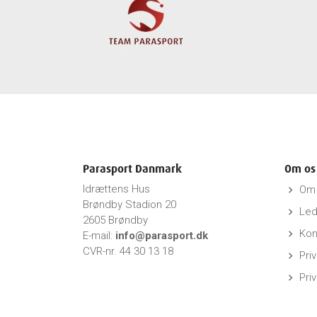
Parasport Danmark
Om os
Idrættens Hus
Om 
keyboard_arrow_right
Brøndby Stadion 20
Led
keyboard_arrow_right
2605 Brøndby
Kon
keyboard_arrow_right
E-mail:
info@parasport.dk
CVR-nr. 44 30 13 18
Priv
keyboard_arrow_right
Pri
keyboard_arrow_right