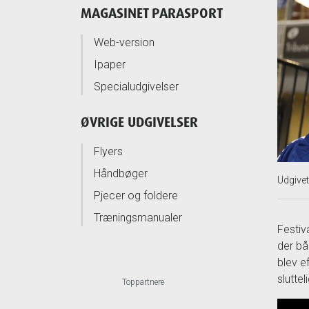
MAGASINET PARASPORT
Web-version
Ipaper
Specialudgivelser
ØVRIGE UDGIVELSER
Flyers
Håndbøger
Udgive
Pjecer og foldere
Træningsmanualer
Festiv
der bå
blev e
sluttel
Toppartnere