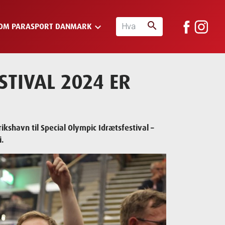
search
keyboard_arrow_down
OM PARASPORT DANMARK
STIVAL 2024 ER
ikshavn til Special Olympic Idrætsfestival –
i.