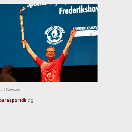
port Danmark
parasportdk
og