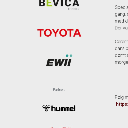
Specia
gang, 
med de
Der va
Ceremo
dans b
dømt s
morgen
Partnere
Følg m
http