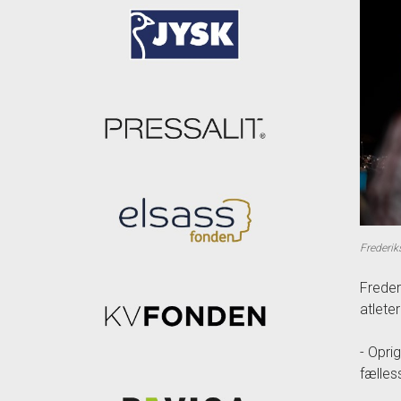
Frederik
Freder
atlete
- Opri
fælles