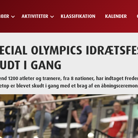
keyboard_arrow_down
keyboard_arrow_down
BBER
AKTIVITETER
KLASSIFIKATION
KALENDER
ECIAL OLYMPICS IDRÆTSFE
UDT I GANG
nd 1200 atleter og trænere, fra 8 nationer, har indtaget Freder
top er blevet skudt i gang med et brag af en åbningsceremon