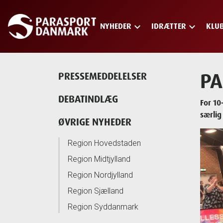
keyboard_arrow_down
keyboard_arrow_down
NYHEDER
IDRÆTTER
KLU
Skip
to
main
content
PA
PRESSEMEDDELELSER
DEBATINDLÆG
For 10
særlig
ØVRIGE NYHEDER
Region Hovedstaden
Region Midtjylland
Region Nordjylland
Region Sjælland
Region Syddanmark