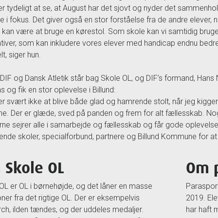
er tydeligt at se, at August har det sjovt og nyder det sammenhol
e i fokus. Det giver også en stor forståelse fra de andre elever,
k kan være at bruge en kørestol. Som skole kan vi samtidig bruge 
ativer, som kan inkludere vores elever med handicap endnu bedre i
t, siger hun.
 DIF og Dansk Atletik står bag Skole OL, og DIF’s formand, Hans
s og fik en stor oplevelse i Billund:
er svært ikke at blive både glad og hamrende stolt, når jeg kigge
rne. Der er glæde, sved på panden og frem for alt fællesskab. No
rne sejrer alle i samarbejde og fællesskab og får gode oplevel
ende skoler, specialforbund, partnere og Billund Kommune for at 
 Skole OL
Om p
OL er OL i børnehøjde, og det låner en masse
Paraspor
ioner fra det rigtige OL. Der er eksempelvis
2019. Ele
ch, ilden tændes, og der uddeles medaljer.
har haft