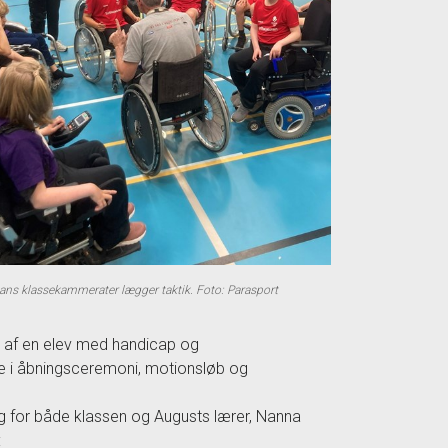
ans klassekammerater lægger taktik. Foto: Parasport
tår af en elev med handicap og
e i åbningsceremoni, motionsløb og
og for både klassen og Augusts lærer, Nanna
: