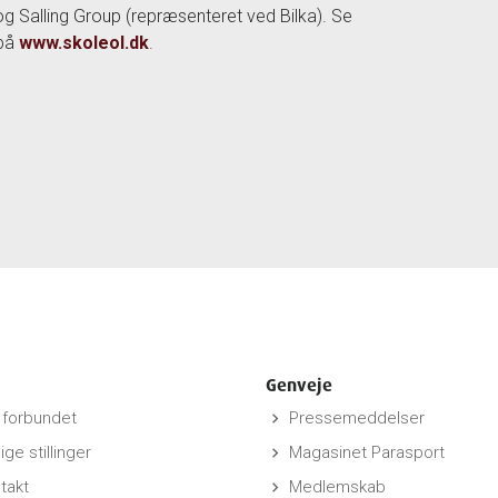
g Salling Group (repræsenteret ved Bilka). Se
på
www.skoleol.dk
.
Genveje
forbundet
Pressemeddelser
keyboard_arrow_right
ige stillinger
Magasinet Parasport
keyboard_arrow_right
takt
Medlemskab
keyboard_arrow_right