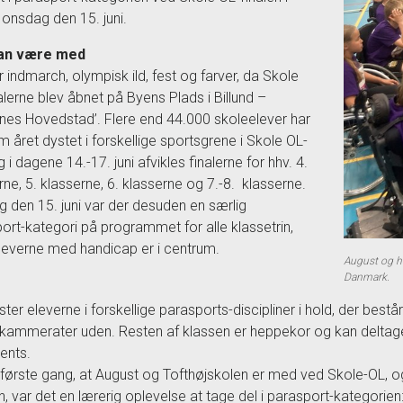
d onsdag den 15. juni.
kan være med
r indmarch, olympisk ild, fest og farver, da Skole
alerne blev åbnet på Byens Plads i Billund –
nes Hovedstad’. Flere end 44.000 skoleelever har
 året dystet i forskellige sportsgrene i Skole OL-
g i dagene 14.-17. juni afvikles finalerne for hhv. 4.
rne, 5. klasserne, 6. klasserne og 7.-8. klasserne.
 den 15. juni var der desuden en særlig
ort-kategori på programmet for alle klassetrin,
leverne med handicap er i centrum.
August og h
Danmark.
ster eleverne i forskellige parasports-discipliner i hold, der bes
kammerater uden. Resten af klassen er heppekor og kan deltag
ents.
 første gang, at August og Tofthøjskolen er med ved Skole-OL, 
, var det en lærerig oplevelse at tage del i parasport-kategorien