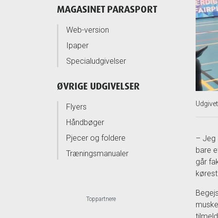
MAGASINET PARASPORT
Web-version
Ipaper
Specialudgivelser
ØVRIGE UDGIVELSER
Udgive
Flyers
Håndbøger
Pjecer og foldere
– Jeg 
bare e
Træningsmanualer
går fak
kørest
Begejs
Toppartnere
muskel
tilmel