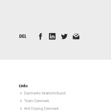
DEL
Links
Danmarks Idrætsforbund
keyboard_arrow_right
Team Danmark
keyboard_arrow_right
Anti Doping Danmark
keyboard_arrow_right