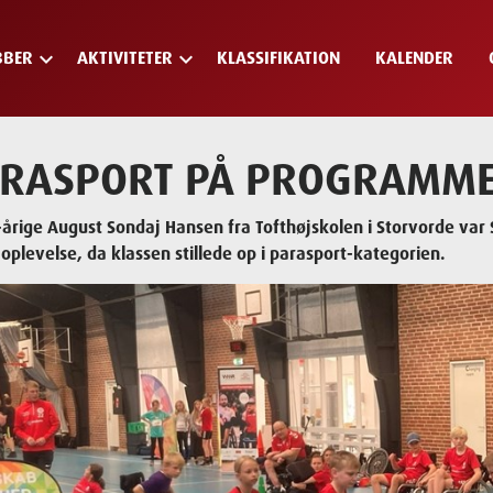
keyboard_arrow_down
keyboard_arrow_down
BBER
AKTIVITETER
KLASSIFIKATION
KALENDER
RASPORT PÅ PROGRAMMET
-årige August Sondaj Hansen fra Tofthøjskolen i Storvorde var Sk
 oplevelse, da klassen stillede op i parasport-kategorien.