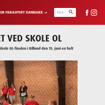
search
keyboard_arrow_down
OM PARASPORT DANMARK
 VED SKOLE OL
ole OL-finalen i Billund den 15. juni en helt