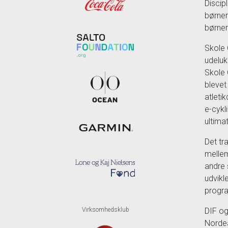
Discipl
børnen
børnen
Skole 
udeluk
Skole 
blevet
atleti
e-cykli
ultima
Det tr
mellem
andre 
udvikl
progra
Virksomhedsklub
DIF og
Nordea