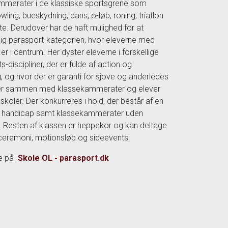
mmerater i de klassiske sportsgrene som
owling, bueskydning, dans, o-løb, roning, triatlon
te. Derudover har de haft mulighed for at
sig parasport-kategorien, hvor eleverne med
er i centrum. Her dyster eleverne i forskellige
-discipliner, der er fulde af action og
 og hvor der er garanti for sjove og anderledes
er sammen med klassekammerater og elever
 skoler. Der konkurreres i hold, der består af en
 handicap samt klassekammerater uden
 Resten af klassen er heppekor og kan deltage
ceremoni, motionsløb og sideevents.
e på
Skole OL - parasport.dk