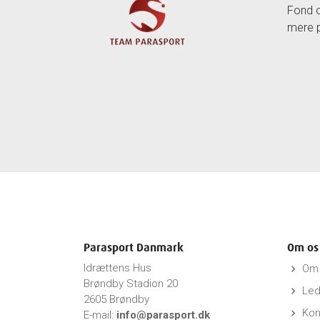
Fond o
mere 
Parasport Danmark
Om os
Idrættens Hus
Om 
keyboard_arrow_right
Brøndby Stadion 20
Led
keyboard_arrow_right
2605 Brøndby
Kon
keyboard_arrow_right
E-mail:
info@parasport.dk