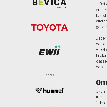
– Det 
er mer
faktis
altern
generel
Det er
den ga
– Det 
finale
klasse
deltag
Partnere
Om
Skole 
tradit
indmar