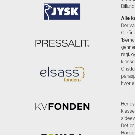
Billun
Alle 
Der va
OL-fin
’Børne
gennem
regi, o
klasse
Onsdag
parasp
hvor e
Her dy
klasse
sideev
Det er
Hansen