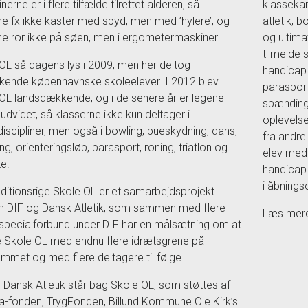
inerne er i flere tilfælde tilrettet alderen, så
klasseka
e fx ikke kaster med spyd, men med ’hylere’, og
atletik, b
e ror ikke på søen, men i ergometermaskiner.
og ultima
tilmelde 
OL så dagens lys i 2009, men her deltog
handicap 
kende københavnske skoleelever. I 2012 blev
parasports
OL landsdækkende, og i de senere år er legene
spænding,
 udvidet, så klasserne ikke kun deltager i
oplevels
kdiscipliner, men også i bowling, bueskydning, dans,
fra andre
ng, orienteringsløb, parasport, roning, triatlon og
elev med
te.
handicap.
i åbnings
aditionsrige Skole OL er et samarbejdsprojekt
 DIF og Dansk Atletik, som sammen med flere
Læs mer
specialforbund under DIF har en målsætning om at
e Skole OL med endnu flere idrætsgrene på
mmet og med flere deltagere til følge.
 Dansk Atletik står bag Skole OL, som støttes af
-fonden, TrygFonden, Billund Kommune Ole Kirk’s