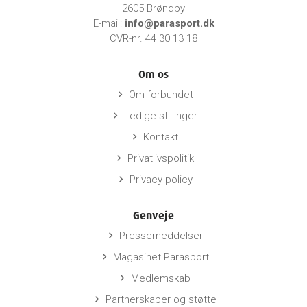
2605 Brøndby
E-mail:
info@parasport.dk
CVR-nr. 44 30 13 18
Om os
Om forbundet
keyboard_arrow_right
Ledige stillinger
keyboard_arrow_right
Kontakt
keyboard_arrow_right
Privatlivspolitik
keyboard_arrow_right
Privacy policy
keyboard_arrow_right
Genveje
Pressemeddelser
keyboard_arrow_right
Magasinet Parasport
keyboard_arrow_right
Medlemskab
keyboard_arrow_right
Partnerskaber og støtte
keyboard_arrow_right