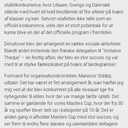
stafetkonkurrence, hvor Litauen, Sverige og Danmark
stillede med hvert sit hold bestående af fire atleter på tværs
af klasser og køn. Selvom stafetten ikke talte som en
officiel konkurrence, viste den et stort potentiale for at
kunne blive en del af det officielle program i fremtiden.
Derudover blev der arrangeret en række sociale aktiviteter.
Blandt andet inviterede den franske delegation til "Inclusive
Theque" – en festlig aften, der blev en stor succes og var
med til at styrke fællesskabet på tværs af landegrænser.
Formand for organisationskomitéen, Mansoor Siddiqi,
udtaler: Det har været et fint arrangement år, især hæfter jeg
mig ved at der blev konkurreret på alle niveauer lige fra
nybegynder til eliten, hvor der var mange tætte opløb. Det
samme er gældende for vores Masters Cup, hvor der fra 30
år og opefter bliver delt op i kategorier på 10-år. Det er
anden gang vi afholder Masters Cup med stor succes, og
ser frem til endnu flere danske og udenlandske deltagere