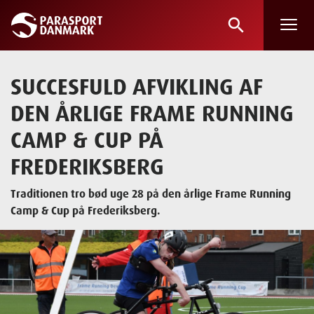
search
Skip
to
main
SUCCESFULD AFVIKLING AF
content
DEN ÅRLIGE FRAME RUNNING
CAMP & CUP PÅ
FREDERIKSBERG
Traditionen tro bød uge 28 på den årlige Frame Running
Camp & Cup på Frederiksberg.