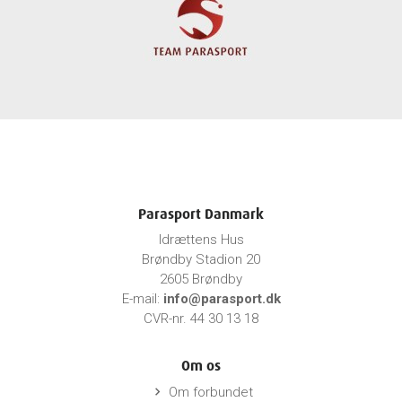
Parasport Danmark
Idrættens Hus
Brøndby Stadion 20
2605 Brøndby
E-mail:
info@parasport.dk
CVR-nr. 44 30 13 18
Om os
Om forbundet
keyboard_arrow_right