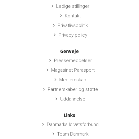
Ledige stillinger
keyboard_arrow_right
Kontakt
keyboard_arrow_right
Privatlivspolitik
keyboard_arrow_right
Privacy policy
keyboard_arrow_right
Genveje
Pressemeddelser
keyboard_arrow_right
Magasinet Parasport
keyboard_arrow_right
Medlemskab
keyboard_arrow_right
Partnerskaber og støtte
keyboard_arrow_right
Uddannelse
keyboard_arrow_right
Links
Danmarks Idrætsforbund
keyboard_arrow_right
Team Danmark
keyboard_arrow_right