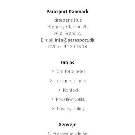
Parasport Danmark
Idrættens Hus
Brøndby Stadion 20
2605 Brøndby
E-mail:
info@parasport.dk
CVR-nr. 44 30 13 18
Om os
Om forbundet
keyboard_arrow_right
Ledige stillinger
keyboard_arrow_right
Kontakt
keyboard_arrow_right
Privatlivspolitik
keyboard_arrow_right
Privacy policy
keyboard_arrow_right
Genveje
Pressemeddelser
keyboard_arrow_right