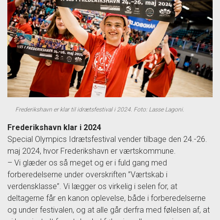
Frederikshavn er klar til idrætsfestival i 2024. Foto: Lasse Lagoni.
Frederikshavn klar i 2024
Special Olympics Idrætsfestival vender tilbage den 24.-26.
maj 2024, hvor Frederikshavn er værtskommune.
– Vi glæder os så meget og er i fuld gang med
forberedelserne under overskriften ”Værtskab i
verdensklasse”. Vi lægger os virkelig i selen for, at
deltagerne får en kanon oplevelse, både i forberedelserne
og under festivalen, og at alle går derfra med følelsen af, at