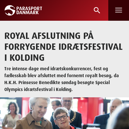
search
Skip
to
main
ROYAL AFSLUTNING PÅ
content
FORRYGENDE IDRÆTSFESTIVAL
I KOLDING
Tre intense dage med idrætskonkurrencer, fest og
fællesskab blev afsluttet med fornemt royalt besøg, da
H.K.H. Prinsesse Benedikte søndag besøgte Special
Olympics idrætsfestival i Kolding.