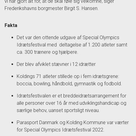
vi har gjort alt for, at de skal føle sig velkomne, siger
Frederikshavns borgmester Birgit S. Hansen.
Fakta
Det var den ottende udgave af Special Olympics
Idrætsfestival med deltagelse af 1.200 atleter samt
ca. 300 trænere og hjælpere.
Der blev afviklet stævner i 12 idrætter
Koldings 71 atleter stillede op i fem idrætsgrene:
boccia, bowling, håndbold, gymnastik og fodbold.
Idrætsfestivalen er et breddeidrætsarrangement for
alle personer over 16 år med udviklingshandicap og
særlige behov, uanset sportsligt niveau.
Parasport Danmark og Kolding Kommune var værter
for Special Olympics Idrætsfestival 2022.