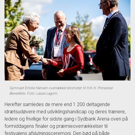
Gymnast Emilie Hansen overrækker blomster til H.K.H. Prinsesse
Benedikte. Foto: Lasse Lagoni.
Herefter samledes de mere end 1.200 deltagende
idrætsudøvere med udviklingshandicap og deres trænere,
ledere og frivillige for sidste gang i Sydbank Arena oven på
formiddagens finaler og præmieoverrækkelser til
festivalens afslutningsceremoni. Den bød på både