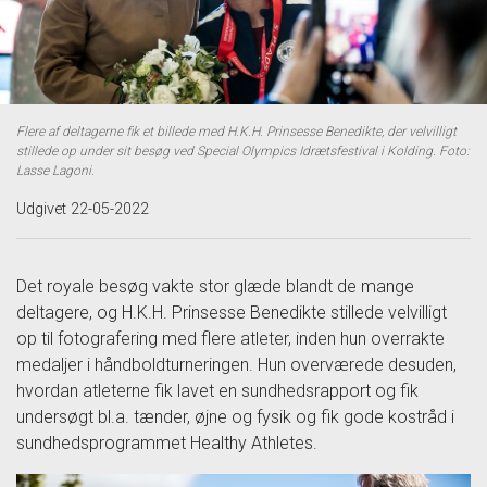
Flere af deltagerne fik et billede med H.K.H. Prinsesse Benedikte, der velvilligt
stillede op under sit besøg ved Special Olympics Idrætsfestival i Kolding. Foto:
Lasse Lagoni.
Udgivet 22-05-2022
Det royale besøg vakte stor glæde blandt de mange
deltagere, og H.K.H. Prinsesse Benedikte stillede velvilligt
op til fotografering med flere atleter, inden hun overrakte
medaljer i håndboldturneringen. Hun overværede desuden,
hvordan atleterne fik lavet en sundhedsrapport og fik
undersøgt bl.a. tænder, øjne og fysik og fik gode kostråd i
sundhedsprogrammet Healthy Athletes.