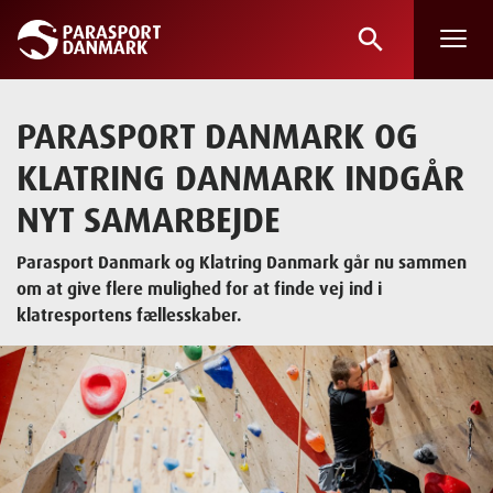
search
Skip
to
main
PARASPORT DANMARK OG
content
KLATRING DANMARK INDGÅR
NYT SAMARBEJDE
Parasport Danmark og Klatring Danmark går nu sammen
om at give flere mulighed for at finde vej ind i
klatresportens fællesskaber.