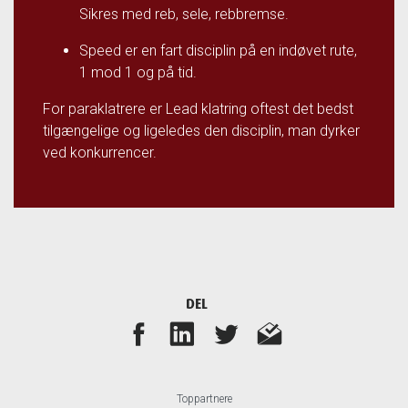
Sikres med reb, sele, rebbremse.
Speed er en fart disciplin på en indøvet rute,
1 mod 1 og på tid.
For paraklatrere er Lead klatring oftest det bedst
tilgængelige og ligeledes den disciplin, man dyrker
ved konkurrencer.
DEL
Toppartnere