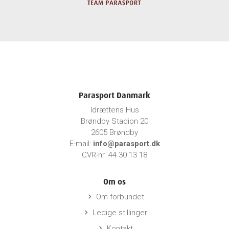
Parasport Danmark
Idrættens Hus
Brøndby Stadion 20
2605 Brøndby
E-mail:
info@parasport.dk
CVR-nr. 44 30 13 18
Om os
Om forbundet
keyboard_arrow_right
Ledige stillinger
keyboard_arrow_right
Kontakt
keyboard_arrow_right