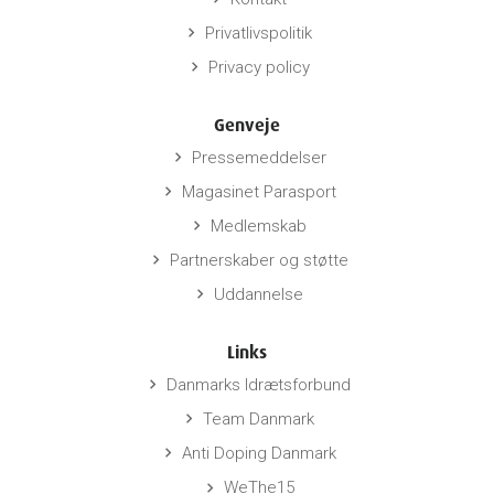
Privatlivspolitik
keyboard_arrow_right
Privacy policy
keyboard_arrow_right
Genveje
Pressemeddelser
keyboard_arrow_right
Magasinet Parasport
keyboard_arrow_right
Medlemskab
keyboard_arrow_right
Partnerskaber og støtte
keyboard_arrow_right
Uddannelse
keyboard_arrow_right
Links
Danmarks Idrætsforbund
keyboard_arrow_right
Team Danmark
keyboard_arrow_right
Anti Doping Danmark
keyboard_arrow_right
WeThe15
keyboard_arrow_right