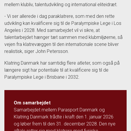
mellem klubliv, talentudvikling og international eliteidræt.
- Vi ser allerede i dag paraklatrere, som med den rette
udvikling kan kvalificere sig til de Paralympiske Lege i Los
Angeles i 2028. Med samarbejdet vil vi sikre, at
talentarbejdet hænger tæt sammen med klubmiljøerne, så
vejen fra klatrevæggen til den internationale scene bliver
realistisk, siger John Petersson.
Klatring Danmark har samtidig flere atleter, som også på
længere sigt har potentiale til at kvalificere sig til de
Paralympiske Lege i Brisbane i 2032.
Om samarbejdet
Samarbejdet mellem Parasport Danmark og
Klatring Danmark trådte i kraft den 1. januar 2026
og løber frem til den 31. december 2028. Den nye
aftale retter sig mod klatrere med fysiske