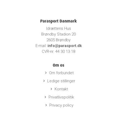
Parasport Danmark
Idrættens Hus
Brøndby Stadion 20
2605 Brøndby
E-mail:
info@parasport.dk
CVR-nr. 44 30 13 18
Om os
Om forbundet
keyboard_arrow_right
Ledige stillinger
keyboard_arrow_right
Kontakt
keyboard_arrow_right
Privatlivspolitik
keyboard_arrow_right
Privacy policy
keyboard_arrow_right