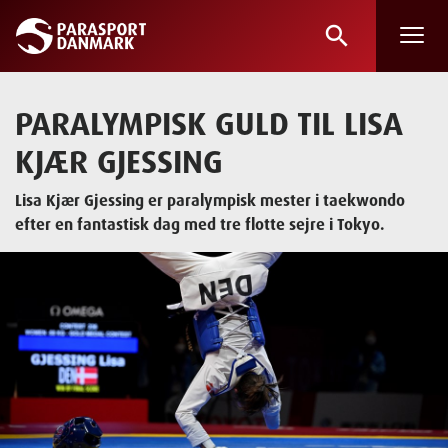
search
Skip
to
main
PARALYMPISK GULD TIL LISA
content
KJÆR GJESSING
Lisa Kjær Gjessing er paralympisk mester i taekwondo
efter en fantastisk dag med tre flotte sejre i Tokyo.