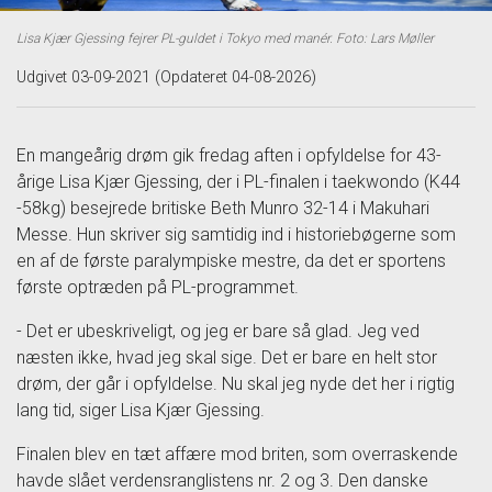
Lisa Kjær Gjessing fejrer PL-guldet i Tokyo med manér. Foto: Lars Møller
Udgivet 03-09-2021 (Opdateret 04-08-2026)
En mangeårig drøm gik fredag aften i opfyldelse for 43-
årige Lisa Kjær Gjessing, der i PL-finalen i taekwondo (K44
-58kg) besejrede britiske Beth Munro 32-14 i Makuhari
Messe. Hun skriver sig samtidig ind i historiebøgerne som
en af de første paralympiske mestre, da det er sportens
første optræden på PL-programmet.
- Det er ubeskriveligt, og jeg er bare så glad. Jeg ved
næsten ikke, hvad jeg skal sige. Det er bare en helt stor
drøm, der går i opfyldelse. Nu skal jeg nyde det her i rigtig
lang tid, siger Lisa Kjær Gjessing.
Finalen blev en tæt affære mod briten, som overraskende
havde slået verdensranglistens nr. 2 og 3. Den danske