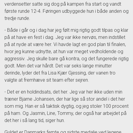
verdensetter satte sig dog på kampen fra start og vandt
første runde 12-4. Føringen udbyggede hun i både anden og
tredje runde.
- Både i går og i dag har jeg følt mig rigtig godt tilpas og klar
på at have en fest i dag. Jeg var ikke nervøs, men indstillet
på at nyde at være her. Vi havde lagt en god plan til finalen,
hvor jeg kunne udnytte, at hun var meget vedholdende og
aggressiv. Jeg skulle bare gå kontra, og det fungerede rigtig
godt. Men det var hårdt. Det var seks lange minutter
derinde, lyder det fra Lisa Kjær Gjessing, der vanen tro
valgte at fremhæve sit team efter sejren.
- Det er en holdindsats, det her. Jeg var her ikke uden min
træner Bjarne Johansen, der har lige så stor andel i det her
som mig. Han er så taktisk dygtig, og jeg stoler 100 procent
på ham. Og Jasmin, Line, Tommy, der også har arbejdet på
det her i så lang tid, siger hun.
Guldet er Danmarks femte og sidste medalje ved legene,