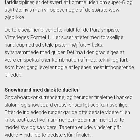
fartdiscipliner, er det svært at komme uden om super-G og
styrtløb, hvis man vil opleve nogle af de største wow-
øjeblikke.
De to discipliner bliver ofte kaldt for de Paralympiske
Vinterleges Formel 1. Her suser atleter med forskellige
handicap ned ad stejle pister i høj fart – f.eks.
synshæmmede med guider. Dét må i den grad siges at
være en spektakulær kombination af mod, teknik og fart,
som hver gang leverer nogle af legenes mest imponerende
billeder.
Snowboard med direkte dueller
Snowboardkonkurrencerne, og herunder finalerne i banked
slalom og snowboard cross, er særligt publikumsvenlige.
Efter de indledende runder går de otte bedste videre til en
knockoutfase, hvor nummer ét møder nummer otte, to
møder syv og så videre. Taberen er ude, vinderen går
videre – indtil de to bedste står i finalen.