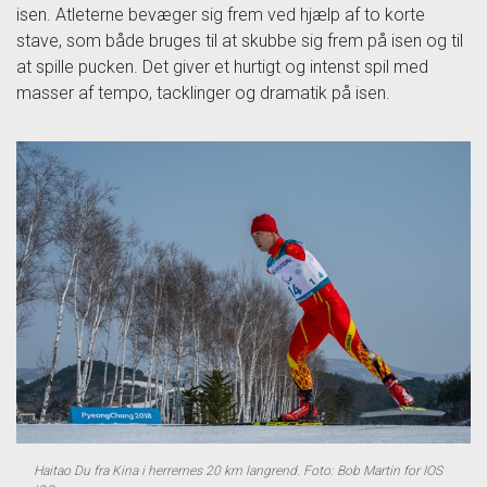
isen. Atleterne bevæger sig frem ved hjælp af to korte
stave, som både bruges til at skubbe sig frem på isen og til
at spille pucken. Det giver et hurtigt og intenst spil med
masser af tempo, tacklinger og dramatik på isen.
Haitao Du fra Kina i herrernes 20 km langrend. Foto: Bob Martin for IOS