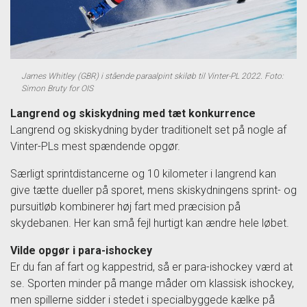
James Whitley (GBR) i stående paraalpint skiløb til Vinter-PL 2022. Foto:
Simon Bruty for OIS
Langrend og skiskydning med tæt konkurrence
Langrend og skiskydning byder traditionelt set på nogle af
Vinter-PLs mest spændende opgør.
Særligt sprintdistancerne og 10 kilometer i langrend kan
give tætte dueller på sporet, mens skiskydningens sprint- og
pursuitløb kombinerer høj fart med præcision på
skydebanen. Her kan små fejl hurtigt kan ændre hele løbet.
Vilde opgør i para-ishockey
Er du fan af fart og kappestrid, så er para-ishockey værd at
se. Sporten minder på mange måder om klassisk ishockey,
men spillerne sidder i stedet i specialbyggede kælke på