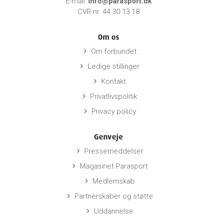
E-mail:
info@parasport.dk
CVR-nr. 44 30 13 18
Om os
Om forbundet
keyboard_arrow_right
Ledige stillinger
keyboard_arrow_right
Kontakt
keyboard_arrow_right
Privatlivspolitik
keyboard_arrow_right
Privacy policy
keyboard_arrow_right
Genveje
Pressemeddelser
keyboard_arrow_right
Magasinet Parasport
keyboard_arrow_right
Medlemskab
keyboard_arrow_right
Partnerskaber og støtte
keyboard_arrow_right
Uddannelse
keyboard_arrow_right