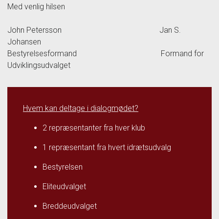
Med venlig hilsen
John Petersson Jan S.
Johansen
Bestyrelsesformand Formand for
Udviklingsudvalget
Hvem kan deltage i dialogmødet?
2 repræsentanter fra hver klub
1 repræsentant fra hvert idrætsudvalg
Bestyrelsen
Eliteudvalget
Breddeudvalget