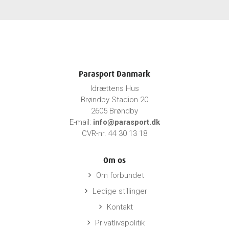
Parasport Danmark
Idrættens Hus
Brøndby Stadion 20
2605 Brøndby
E-mail:
info@parasport.dk
CVR-nr. 44 30 13 18
Om os
Om forbundet
keyboard_arrow_right
Ledige stillinger
keyboard_arrow_right
Kontakt
keyboard_arrow_right
Privatlivspolitik
keyboard_arrow_right