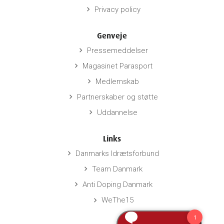
Privacy policy
keyboard_arrow_right
Genveje
Pressemeddelser
keyboard_arrow_right
Magasinet Parasport
keyboard_arrow_right
Medlemskab
keyboard_arrow_right
Partnerskaber og støtte
keyboard_arrow_right
Uddannelse
keyboard_arrow_right
Links
Danmarks Idrætsforbund
keyboard_arrow_right
Team Danmark
keyboard_arrow_right
Anti Doping Danmark
keyboard_arrow_right
WeThe15
keyboard_arrow_right