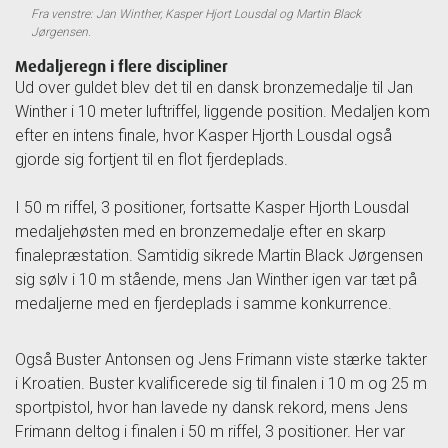
Fra venstre: Jan Winther, Kasper Hjort Lousdal og Martin Black
Jørgensen.
Medaljeregn i flere discipliner
Ud over guldet blev det til en dansk bronzemedalje til Jan
Winther i 10 meter luftriffel, liggende position. Medaljen kom
efter en intens finale, hvor Kasper Hjorth Lousdal også
gjorde sig fortjent til en flot fjerdeplads.
I 50 m riffel, 3 positioner, fortsatte Kasper Hjorth Lousdal
medaljehøsten med en bronzemedalje efter en skarp
finalepræstation. Samtidig sikrede Martin Black Jørgensen
sig sølv i 10 m stående, mens Jan Winther igen var tæt på
medaljerne med en fjerdeplads i samme konkurrence.
Også Buster Antonsen og Jens Frimann viste stærke takter
i Kroatien. Buster kvalificerede sig til finalen
i 10
m
og 25 m
spor
tpistol
, hvor han lavede ny dansk rekord
,
mens Jens
Frimann deltog i finalen i 50 m riffel, 3 positioner. Her var