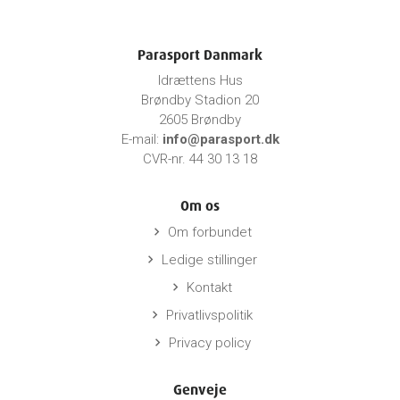
Parasport Danmark
Idrættens Hus
Brøndby Stadion 20
2605 Brøndby
E-mail:
info@parasport.dk
CVR-nr. 44 30 13 18
Om os
Om forbundet
keyboard_arrow_right
Ledige stillinger
keyboard_arrow_right
Kontakt
keyboard_arrow_right
Privatlivspolitik
keyboard_arrow_right
Privacy policy
keyboard_arrow_right
Genveje