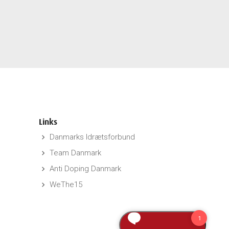
Links
Danmarks Idrætsforbund
keyboard_arrow_right
Team Danmark
keyboard_arrow_right
Anti Doping Danmark
keyboard_arrow_right
WeThe15
keyboard_arrow_right