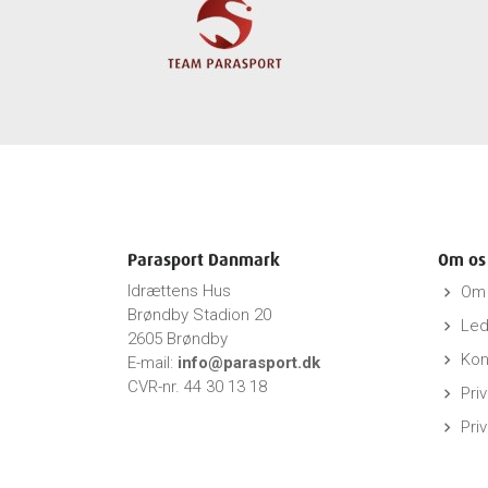
Parasport Danmark
Om os
Idrættens Hus
Om 
keyboard_arrow_right
Brøndby Stadion 20
Led
keyboard_arrow_right
2605 Brøndby
Kon
keyboard_arrow_right
E-mail:
info@parasport.dk
CVR-nr. 44 30 13 18
Priv
keyboard_arrow_right
Pri
keyboard_arrow_right