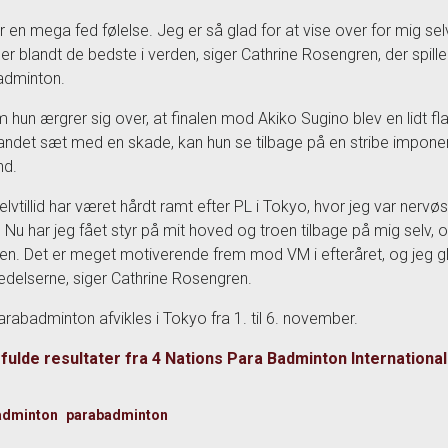
er en mega fed følelse. Jeg er så glad for at vise over for mig se
 er blandt de bedste i verden, siger Cathrine Rosengren, der spill
adminton.
 hun ærgrer sig over, at finalen mod Akiko Sugino blev en lidt 
 andet sæt med en skade, kan hun se tilbage på en stribe imponer
nd.
elvtillid har været hårdt ramt efter PL i Tokyo, hvor jeg var nervøs
 Nu har jeg fået styr på mit hoved og troen tilbage på mig selv, o
. Det er meget motiverende frem mod VM i efteråret, og jeg g
edelserne, siger Cathrine Rosengren.
arabadminton afvikles i Tokyo fra 1. til 6. november.
fulde resultater fra 4 Nations Para Badminton International 
adminton
parabadminton