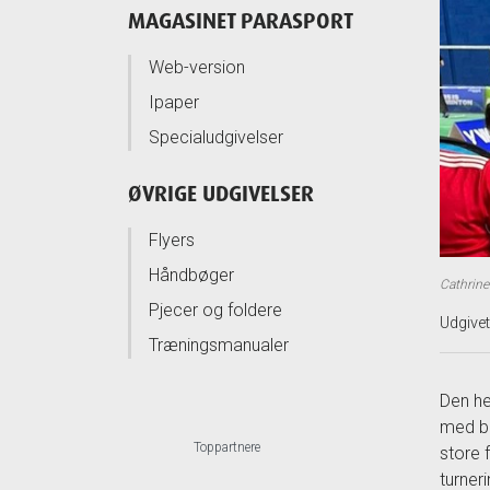
MAGASINET PARASPORT
Web-version
Ipaper
Specialudgivelser
ØVRIGE UDGIVELSER
Flyers
Håndbøger
Cathrine
Pjecer og foldere
Udgive
Træningsmanualer
Den he
med bå
Toppartnere
store 
turner