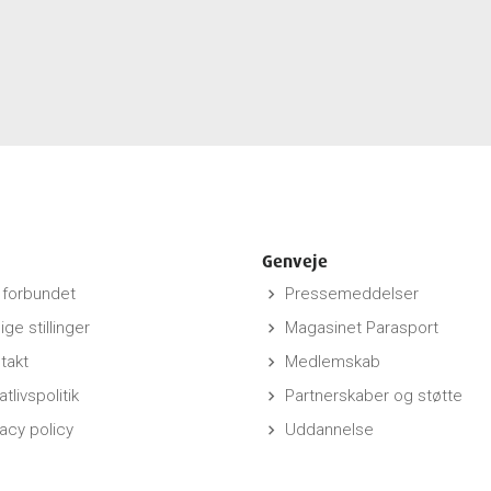
Genveje
forbundet
Pressemeddelser
keyboard_arrow_right
ige stillinger
Magasinet Parasport
keyboard_arrow_right
takt
Medlemskab
keyboard_arrow_right
atlivspolitik
Partnerskaber og støtte
keyboard_arrow_right
vacy policy
Uddannelse
keyboard_arrow_right