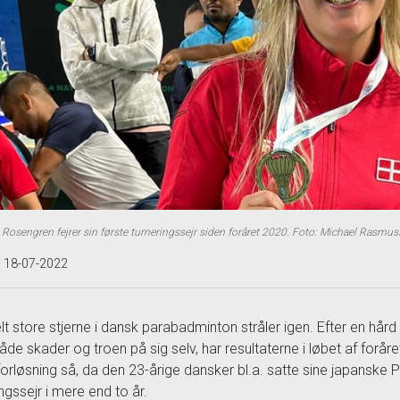
 Rosengren fejrer sin første turneringssejr siden foråret 2020. Foto: Michael Rasmu
t 18-07-2022
lt store stjerne i dansk parabadminton stråler igen. Efter en hå
de skader og troen på sig selv, har resultaterne i løbet af forå
forløsning så, da den 23-årige dansker bl.a. satte sine japanske PL
ingssejr i mere end to år.