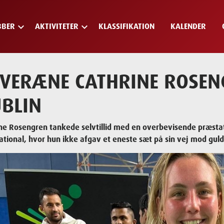
keyboard_arrow_down
keyboard_arrow_down
BBER
AKTIVITETER
KLASSIFIKATION
KALENDER
VERÆNE CATHRINE ROSENG
BLIN
ne Rosengren tankede selvtillid med en overbevisende præsta
ational, hvor hun ikke afgav et eneste sæt på sin vej mod guld