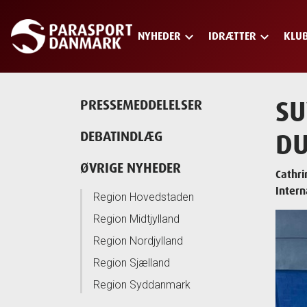
keyboard_arrow_down
keyboard_arrow_down
NYHEDER
IDRÆTTER
KLU
Skip
to
main
content
SU
PRESSEMEDDELELSER
DU
DEBATINDLÆG
ØVRIGE NYHEDER
Cathri
Intern
Region Hovedstaden
Region Midtjylland
Region Nordjylland
Region Sjælland
Region Syddanmark