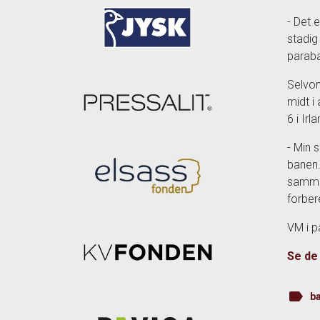
- Det 
stadig
parab
Selvom
midt i
6 i Irla
- Min s
banen.
sammen
forber
VM i p
Se de 
label
b