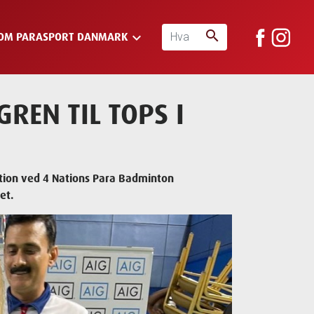
search
keyboard_arrow_down
OM PARASPORT DANMARK
REN TIL TOPS I
tion ved 4 Nations Para Badminton
et.