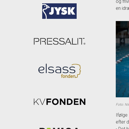
og fri
en idr
Foto: Ni
Ifølge
efter 
- Det 