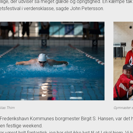
villige, der udviser så meget glæde og oprigtighed. En kæmpe tak
ætsfestival i verdensklasse, sagde John Petersson.
klas Thim
Gymnaster e
 Frederikshavn Kommunes borgmester Birgit S. Hansen, var det helle
den festlige weekend.
har været helt fantastisk, jeg har slet ikke lyst til at I skal hjem.