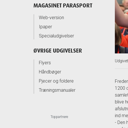
MAGASINET PARASPORT
Web-version
Ipaper
Specialudgivelser
ØVRIGE UDGIVELSER
Udgive
Flyers
Håndbøger
Pjecer og foldere
Freder
1200 d
Træningsmanualer
samlet
blive 
afslut
ind me
Toppartnere
- Den 