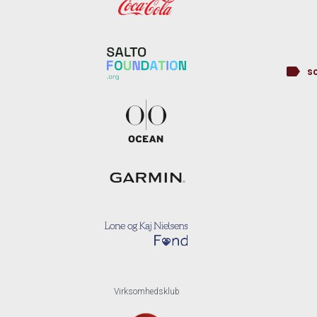
label
so
Virksomhedsklub