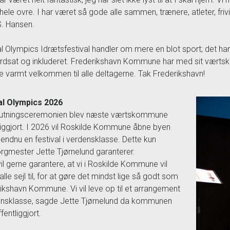
 hele ovre. I har været så gode alle sammen, trænere, atleter, frivil
 S. Hansen.
l Olympics Idrætsfestival handler om mere en blot sport; det han
rdsat og inkluderet. Frederikshavn Kommune har med sit værtskab
e varmt velkommen til alle deltagerne. Tak Frederikshavn!
al Olympics 2026
slutningsceremonien blev næste værtskommune
liggjort. I 2026 vil Roskilde Kommune åbne byen
 endnu en festival i verdensklasse. Dette kun
rgmester Jette Tjørnelund garanterer.
vil gerne garantere, at vi i Roskilde Kommune vil
lle sejl til, for at gøre det mindst lige så godt som
ikshavn Kommune. Vi vil leve op til et arrangement
ensklasse, sagde Jette Tjørnelund da kommunen
fentliggjort.