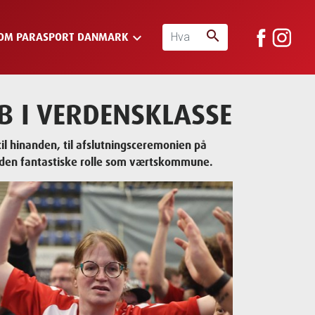
search
keyboard_arrow_down
OM PARASPORT DANMARK
B I VERDENSKLASSE
 til hinanden, til afslutningsceremonien på
r den fantastiske rolle som værtskommune.