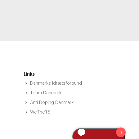
Links
Danmarks Idrætsforbund
keyboard_arrow_right
Team Danmark
keyboard_arrow_right
Anti Doping Danmark
keyboard_arrow_right
WeThe15
keyboard_arrow_right