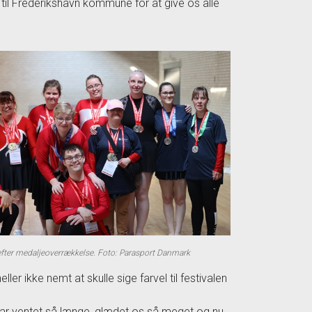
 til Frederikshavn kommune for at give os alle
fter medaljeoverrækkelse. Foto: Parasport Danmark
r ikke nemt at skulle sige farvel til festivalen
 Vi har ventet så længe, glædet os så meget og nu