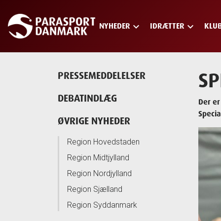
keyboard_arrow_down
keyboard_arrow_down
NYHEDER
IDRÆTTER
KLU
Skip
to
main
content
SP
PRESSEMEDDELELSER
DEBATINDLÆG
Der er
Specia
ØVRIGE NYHEDER
Region Hovedstaden
Region Midtjylland
Region Nordjylland
Region Sjælland
Region Syddanmark