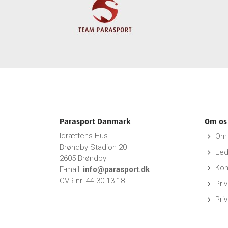
Parasport Danmark
Om os
Idrættens Hus
Om 
keyboard_arrow_right
Brøndby Stadion 20
Led
keyboard_arrow_right
2605 Brøndby
Kon
keyboard_arrow_right
E-mail:
info@parasport.dk
CVR-nr. 44 30 13 18
Priv
keyboard_arrow_right
Pri
keyboard_arrow_right