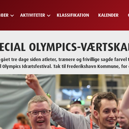
keyboard_arrow_down
keyboard_arrow_down
BBER
AKTIVITETER
KLASSIFIKATION
KALENDER
ECIAL OLYMPICS-VÆRTSKA
 gået tre dage siden atleter, trænere og frivillige sagde farvel
l Olympics Idrætsfestival. Tak til Frederikshavn Kommune, fo