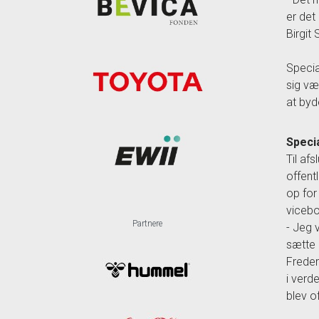
er det
Birgit
Specia
sig væ
at byd
Speci
Til af
offent
op for
vicebo
Partnere
- Jeg 
sætte a
Freder
i verd
blev of