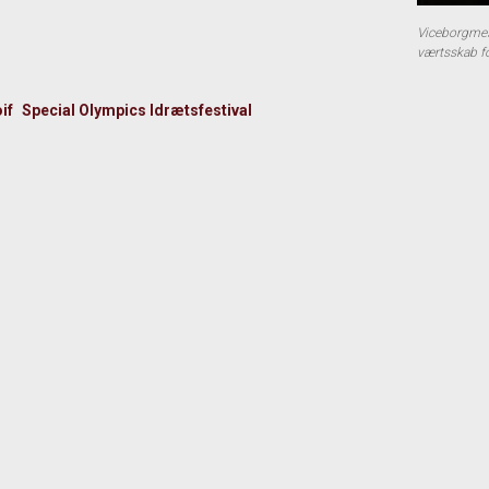
Viceborgmes
værtsskab fo
if
Special Olympics Idrætsfestival