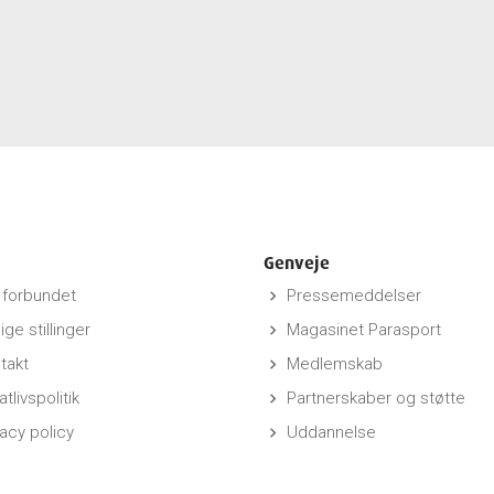
Genveje
forbundet
Pressemeddelser
keyboard_arrow_right
ige stillinger
Magasinet Parasport
keyboard_arrow_right
takt
Medlemskab
keyboard_arrow_right
atlivspolitik
Partnerskaber og støtte
keyboard_arrow_right
vacy policy
Uddannelse
keyboard_arrow_right