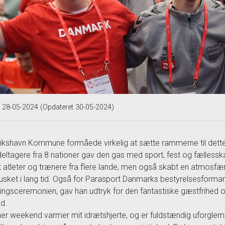
t 28-05-2024 (Opdateret 30-05-2024)
ikshavn Kommune formåede virkelig at sætte rammerne til dette 
eltagere fra 8 nationer gav den gas med sport, fest og fællesska
 atleter og trænere fra flere lande, men også skabt en atmosfær
husket i lang tid. Også for Parasport Danmarks bestyrelsesforman 
ningsceremonien, gav han udtryk for den fantastiske gæstfrihed 
d.
her weekend varmer mit idrætshjerte, og er fuldstændig uforglemm