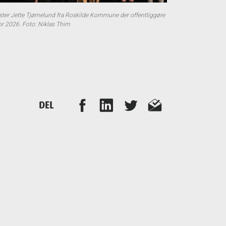
ter Jette Tjørnelund fra Roskilde Kommune der offentliggøre
r 2026. Foto: Niklas Thim
DEL