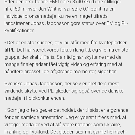
Efter den afsluttende EM-finale i 3x40 skud i tre stillinger
riffel 50 m, hvor Jan Winther var sølle 0,1 point fra en
individuel bronzemedalje, kunne en meget tilfreds
landstræner Jonas Jacobsson gøre status over EM og PL-
kvalifikationen.
- Det er en stor succes, at vi nu står med fire kvotepladser
til PL. Det har været vores fokus i lang tid, og vi er nu en stor
gruppe, der skal til Paris. Samtidig har skytterne med de
mange finalepladser fået vigtig viden og erfaring med at
håndtere presset i de afgørende momenter, siger han.
Svenske Jonas Jacobsson, der selv er alletiders mest
vindende skytte ved PL, glæder sig også over de danske
medaljer i holdkonkurrencen.
- Som jeg ofte siger, er det holdet, der til sidst er afgørende
for den samlede præstation. Jeg er yderst tilfreds med, at
vi tager medaljer ved at slå store nationer som Ukraine,
Frankrig og Tyskland. Det glæder især mit gamle helmach-