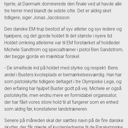
hjerte, at Danmark dominerede den finale ved at havde alle
tre herrer med blandt de sidste otte. Det er aldrig sket
tidligere, siger Jonas Jacobsson.
Den danske EM-trup bestod af syv atleter og syv ledere og
hjælpere, og det gjorde holdet til det største i nyere tid.
Holdet omkring atleterne var til EM forstærket af holdleder
Michele Sandtrom og specialtræner i pistol Ben Sandstrom,
der begge gjorde en mærkbar forskel.
- De smeltede ind på holdet med styrke og respekt. Bens
andel i Busters kvoteplads er bemærkelsesværdig. Han har
som pistolskytte tidligere deltaget i tre Olympiske Lege, og
den erfaring har hjulpet Buster godt på vej. Michele er også
pistolskytte, men endnu mere en formidabel organisator,
der har fået vores store hold til at fungerer som en enhed
som aldrig før, konstaterer landstræneren.
Senere på måneden skal der sættes navn på de fire danske
skytter, der får glæde af kvotepladserne til de Paralympiske