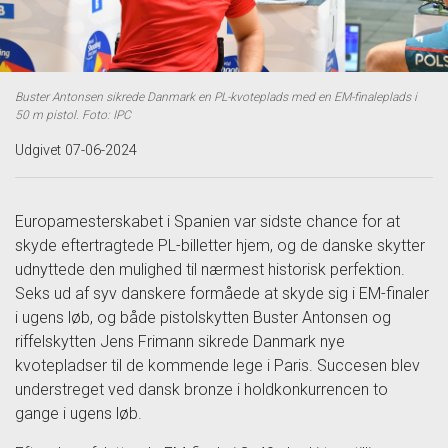
Buster Antonsen sikrede Danmark en PL-kvoteplads med en EM-finaleplads i
50 m pistol. Foto: IPC
Udgivet 07-06-2024
Europamesterskabet i Spanien var sidste chance for at
skyde eftertragtede PL-billetter hjem, og de danske skytter
udnyttede den mulighed til nærmest historisk perfektion.
Seks ud af syv danskere formåede at skyde sig i EM-finaler
i ugens løb, og både pistolskytten Buster Antonsen og
riffelskytten Jens Frimann sikrede Danmark nye
kvotepladser til de kommende lege i Paris. Succesen blev
understreget ved dansk bronze i holdkonkurrencen to
gange i ugens løb.