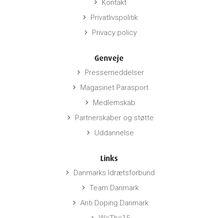
Kontakt
keyboard_arrow_right
Privatlivspolitik
keyboard_arrow_right
Privacy policy
keyboard_arrow_right
Genveje
Pressemeddelser
keyboard_arrow_right
Magasinet Parasport
keyboard_arrow_right
Medlemskab
keyboard_arrow_right
Partnerskaber og støtte
keyboard_arrow_right
Uddannelse
keyboard_arrow_right
Links
Danmarks Idrætsforbund
keyboard_arrow_right
Team Danmark
keyboard_arrow_right
Anti Doping Danmark
keyboard_arrow_right