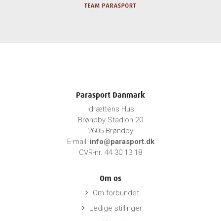
Parasport Danmark
Idrættens Hus
Brøndby Stadion 20
2605 Brøndby
E-mail:
info@parasport.dk
CVR-nr. 44 30 13 18
Om os
Om forbundet
keyboard_arrow_right
Ledige stillinger
keyboard_arrow_right