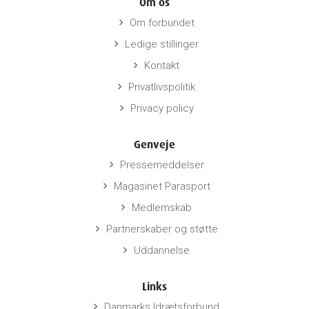
Om os
Om forbundet
keyboard_arrow_right
Ledige stillinger
keyboard_arrow_right
Kontakt
keyboard_arrow_right
Privatlivspolitik
keyboard_arrow_right
Privacy policy
keyboard_arrow_right
Genveje
Pressemeddelser
keyboard_arrow_right
Magasinet Parasport
keyboard_arrow_right
Medlemskab
keyboard_arrow_right
Partnerskaber og støtte
keyboard_arrow_right
Uddannelse
keyboard_arrow_right
Links
Danmarks Idrætsforbund
keyboard_arrow_right