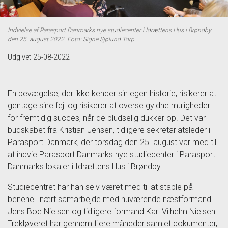
Indvielse af Parasport Danmarks nye studiecenter i Idrættens Hus i Brøndby
den 25. august 2022. Foto: Signe Sjølund Torp
Udgivet 25-08-2022
En bevægelse, der ikke kender sin egen historie, risikerer at
gentage sine fejl og risikerer at overse gyldne muligheder
for fremtidig succes, når de pludselig dukker op. Det var
budskabet fra Kristian Jensen, tidligere sekretariatsleder i
Parasport Danmark, der torsdag den 25. august var med til
at indvie Parasport Danmarks nye studiecenter i Parasport
Danmarks lokaler i Idrættens Hus i Brøndby.
Studiecentret har han selv været med til at stable på
benene i nært samarbejde med nuværende næstformand
Jens Boe Nielsen og tidligere formand Karl Vilhelm Nielsen.
Trekløveret har gennem flere måneder samlet dokumenter,