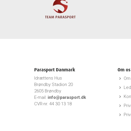
Parasport Danmark
Om os
Idrættens Hus
Om 
keyboard_arrow_right
Brøndby Stadion 20
Led
keyboard_arrow_right
2605 Brøndby
Kon
keyboard_arrow_right
E-mail:
info@parasport.dk
CVR-nr. 44 30 13 18
Priv
keyboard_arrow_right
Pri
keyboard_arrow_right