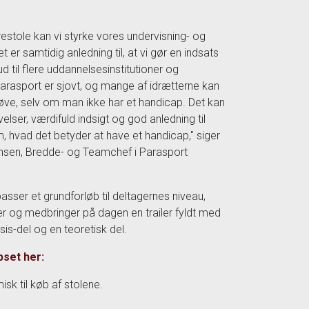
estole kan vi styrke vores undervisning- og
t er samtidig anledning til, at vi gør en indsats
 ud til flere uddannelsesinstitutioner og
arasport er sjovt, og mange af idrætterne kan
ve, selv om man ikke har et handicap. Det kan
elser, værdifuld indsigt og god anledning til
 hvad det betyder at have et handicap," siger
ensen, Bredde- og Teamchef i Parasport
passer et grundforløb til deltagernes niveau,
ter og medbringer på dagen en trailer fyldt med
sis-del og en teoretisk del.
set her:
sk til køb af stolene.