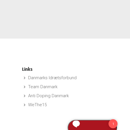
Links
Danmarks Idrætsforbund
keyboard_arrow_right
Team Danmark
keyboard_arrow_right
Anti Doping Danmark
keyboard_arrow_right
WeThe15
keyboard_arrow_right