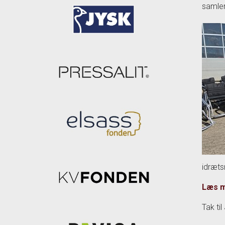
samler
idræts
Læs m
Tak ti