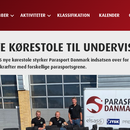
keyboard_arrow_down
keyboard_arrow_down
BBER
AKTIVITETER
KLASSIFIKATION
KALENDER
E KØRESTOLE TIL UNDERV
 nye kørestole styrker Parasport Danmark indsatsen over for sko
kræfter med forskellige parasportsgrene.