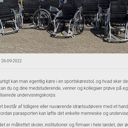
t 26-09-2022
urtigt kan man egentlig køre i en sportskørestol, og hvad sker d
an du og dine medstuderende, venner og kollegaer prøve på 
liserede undervisningskorps.
t består af tidligere eller nuværende idrætsudøvere med et handi
ordan parasporten kan løfte det enkelte menneske og underviser i
det er målrettet skoler, institutioner og firmaer i hele landet, de