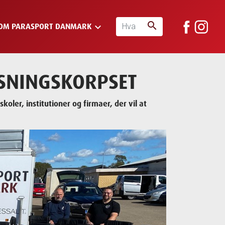
search
keyboard_arrow_down
OM PARASPORT DANMARK
ISNINGSKORPSET
ler, institutioner og firmaer, der vil at