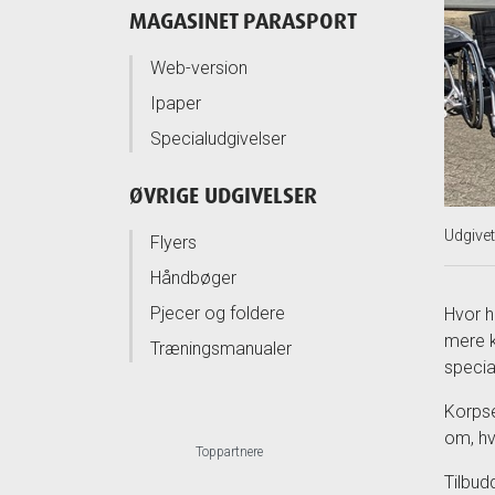
MAGASINET PARASPORT
Web-version
Ipaper
Specialudgivelser
ØVRIGE UDGIVELSER
Udgive
Flyers
Håndbøger
Pjecer og foldere
Hvor h
mere k
Træningsmanualer
specia
Korpse
om, hv
Toppartnere
Tilbud