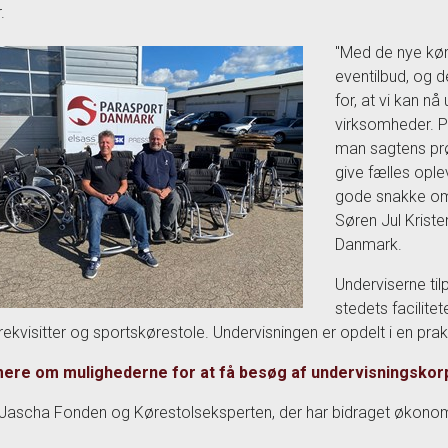
.
"Med de nye kør
eventilbud, og de
for, at vi kan nå
virksomheder. P
man sagtens prø
give fælles oplev
gode snakke om,
Søren Jul Krist
Danmark.
Underviserne til
stedets facilite
rekvisitter og sportskørestole. Undervisningen er opdelt i en prak
ere om mulighederne for at få besøg af undervisningskorp
l Jascha Fonden og Kørestolseksperten, der har bidraget økonomi