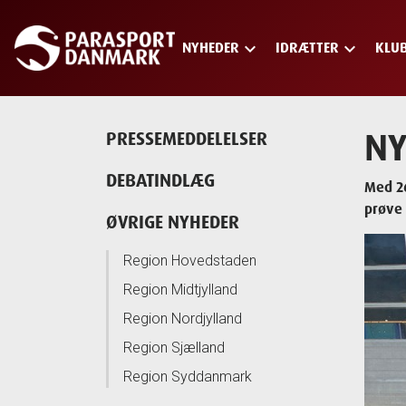
keyboard_arrow_down
keyboard_arrow_down
NYHEDER
IDRÆTTER
KLU
Skip
to
main
content
NY
PRESSEMEDDELELSER
DEBATINDLÆG
Med 26
prøve 
ØVRIGE NYHEDER
Region Hovedstaden
Region Midtjylland
Region Nordjylland
Region Sjælland
Region Syddanmark