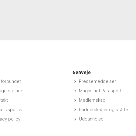
Genveje
forbundet
Pressemeddelser
keyboard_arrow_right
ige stillinger
Magasinet Parasport
keyboard_arrow_right
takt
Medlemskab
keyboard_arrow_right
atlivspolitik
Partnerskaber og støtte
keyboard_arrow_right
vacy policy
Uddannelse
keyboard_arrow_right