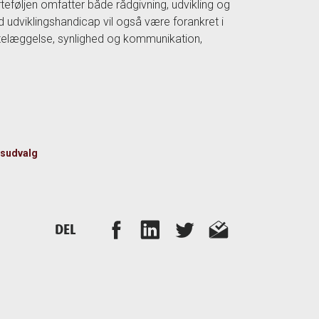
eføljen omfatter både rådgivning, udvikling og
udviklingshandicap vil også være forankret i
ttelæggelse, synlighed og kommunikation,
tsudvalg
DEL