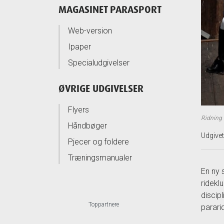
MAGASINET PARASPORT
Web-version
Ipaper
Specialudgivelser
ØVRIGE UDGIVELSER
Flyers
Ridning 
Håndbøger
Udgive
Pjecer og foldere
Træningsmanualer
En ny 
ridekl
discip
Toppartnere
parari