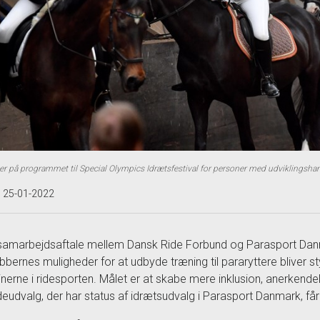
er på programmet til Special Olympics Idrætsfestival for personer med udviklingshan
t 25-01-2022
samarbejdsaftale mellem Dansk Ride Forbund og Parasport Dan
ubbernes muligheder for at udbyde træning til pararyttere bliver s
linerne i ridesporten. Målet er at skabe mere inklusion, anerkendels
deudvalg, der har status af idrætsudvalg i Parasport Danmark, får