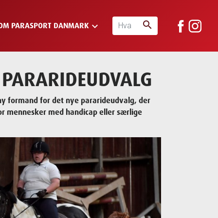
search
keyboard_arrow_down
OM PARASPORT DANMARK
YE PARARIDEUDVALG
y formand for det nye pararideudvalg, der
 for mennesker med handicap eller særlige