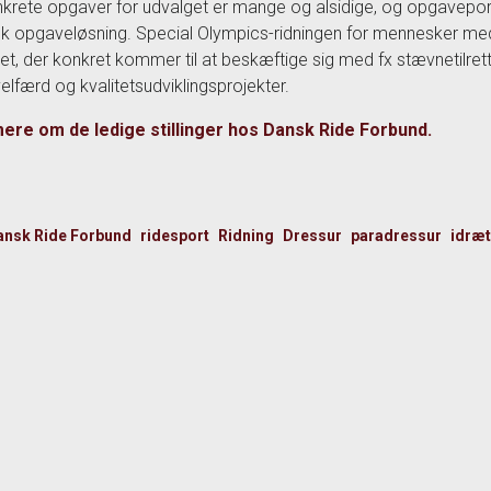
krete opgaver for udvalget er mange og alsidige, og opgaveport
sk opgaveløsning. Special Olympics-ridningen for mennesker med 
et, der konkret kommer til at beskæftige sig med fx stævnetilre
elfærd og kvalitetsudviklingsprojekter.
ere om de ledige stillinger hos Dansk Ride Forbund.
ansk Ride Forbund
ridesport
Ridning
Dressur
paradressur
idræ