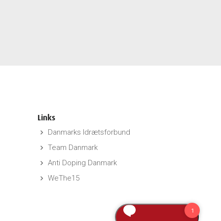
Links
Danmarks Idrætsforbund
keyboard_arrow_right
Team Danmark
keyboard_arrow_right
Anti Doping Danmark
keyboard_arrow_right
WeThe15
keyboard_arrow_right