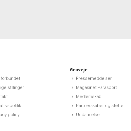
Genveje
forbundet
Pressemeddelser
keyboard_arrow_right
ige stillinger
Magasinet Parasport
keyboard_arrow_right
takt
Medlemskab
keyboard_arrow_right
atlivspolitik
Partnerskaber og støtte
keyboard_arrow_right
vacy policy
Uddannelse
keyboard_arrow_right