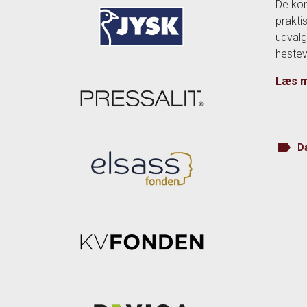
De kon
prakti
udvalg
hestev
Læs m
label
D