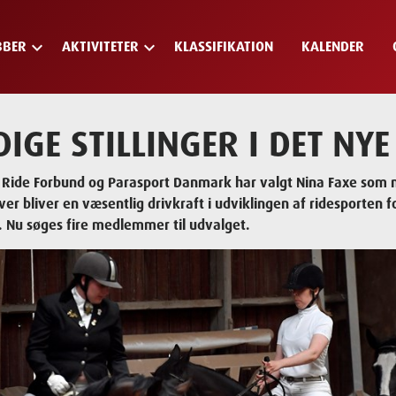
keyboard_arrow_down
keyboard_arrow_down
BBER
AKTIVITETER
KLASSIFIKATION
KALENDER
DIGE STILLINGER I DET N
Ride Forbund og Parasport Danmark har valgt Nina Faxe som n
er bliver en væsentlig drivkraft i udviklingen af ridesporten
 Nu søges fire medlemmer til udvalget.