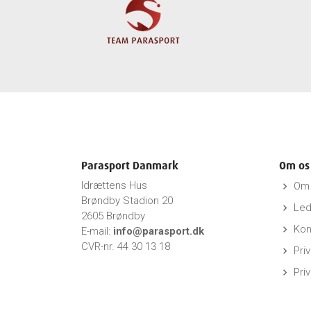
Parasport Danmark
Om os
Idrættens Hus
Om 
keyboard_arrow_right
Brøndby Stadion 20
Led
keyboard_arrow_right
2605 Brøndby
Kon
keyboard_arrow_right
E-mail:
info@parasport.dk
CVR-nr. 44 30 13 18
Priv
keyboard_arrow_right
Pri
keyboard_arrow_right