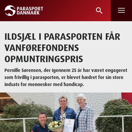
search
Skip
to
main
ILDSJÆL I PARASPORTEN FÅR
content
VANFØREFONDENS
OPMUNTRINGSPRIS
Pernille Sørensen, der igennem 25 år har været engageret
som frivillig i parasporten, er blevet hædret for sin store
indsats for mennesker med handicap.