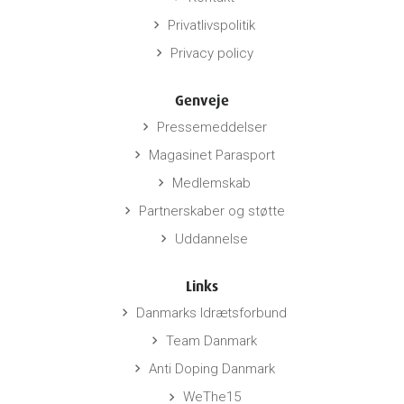
Privatlivspolitik
keyboard_arrow_right
Privacy policy
keyboard_arrow_right
Genveje
Pressemeddelser
keyboard_arrow_right
Magasinet Parasport
keyboard_arrow_right
Medlemskab
keyboard_arrow_right
Partnerskaber og støtte
keyboard_arrow_right
Uddannelse
keyboard_arrow_right
Links
Danmarks Idrætsforbund
keyboard_arrow_right
Team Danmark
keyboard_arrow_right
Anti Doping Danmark
keyboard_arrow_right
WeThe15
keyboard_arrow_right