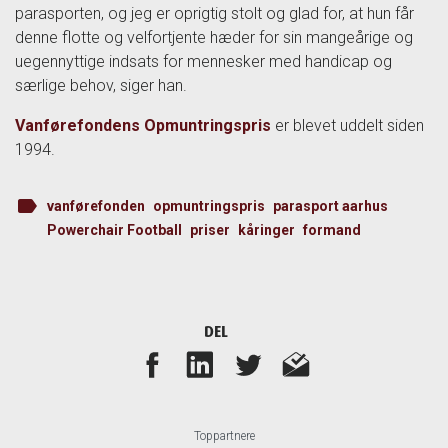
parasporten, og jeg er oprigtig stolt og glad for, at hun får
denne flotte og velfortjente hæder for sin mangeårige og
uegennyttige indsats for mennesker med handicap og
særlige behov, siger han.
Vanførefondens Opmuntringspris
er blevet uddelt siden
1994.
label
vanførefonden
opmuntringspris
parasport aarhus
Powerchair Football
priser
kåringer
formand
DEL
Toppartnere