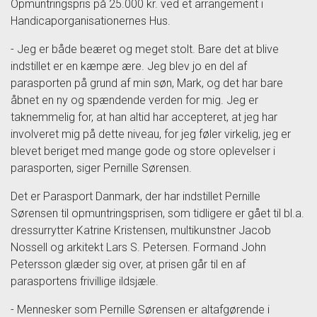
Opmuntringspris på 25.000 kr. ved et arrangement i
Handicaporganisationernes Hus.
- Jeg er både beæret og meget stolt. Bare det at blive
indstillet er en kæmpe ære. Jeg blev jo en del af
parasporten på grund af min søn, Mark, og det har bare
åbnet en ny og spændende verden for mig. Jeg er
taknemmelig for, at han altid har accepteret, at jeg har
involveret mig på dette niveau, for jeg føler virkelig, jeg er
blevet beriget med mange gode og store oplevelser i
parasporten, siger Pernille Sørensen.
Det er Parasport Danmark, der har indstillet Pernille
Sørensen til opmuntringsprisen, som tidligere er gået til bl.a.
dressurrytter Katrine Kristensen, multikunstner Jacob
Nossell og arkitekt Lars S. Petersen. Formand John
Petersson glæder sig over, at prisen går til en af
parasportens frivillige ildsjæle.
- Mennesker som Pernille Sørensen er altafgørende i