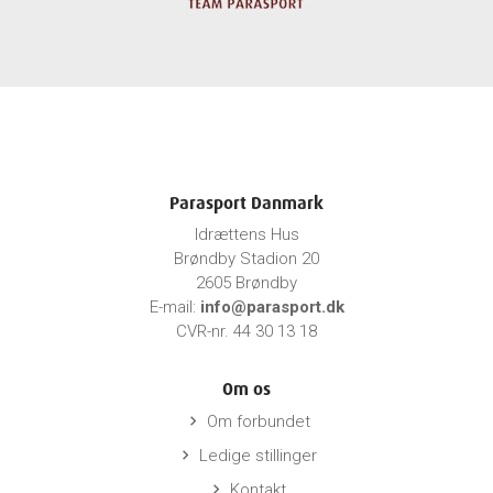
Parasport Danmark
Idrættens Hus
Brøndby Stadion 20
2605 Brøndby
E-mail:
info@parasport.dk
CVR-nr. 44 30 13 18
Om os
Om forbundet
keyboard_arrow_right
Ledige stillinger
keyboard_arrow_right
Kontakt
keyboard_arrow_right