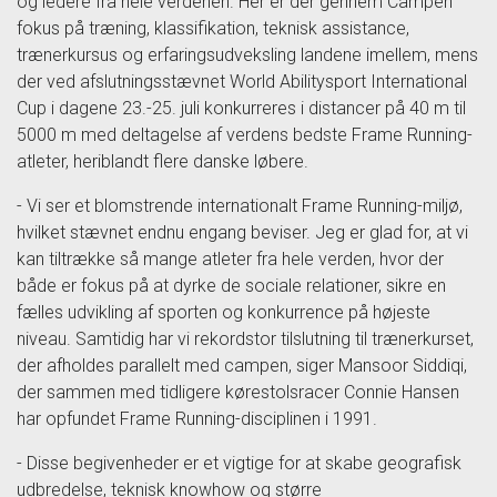
og ledere fra hele verdenen. Her er der gennem Campen
fokus på træning, klassifikation, teknisk assistance,
trænerkursus og erfaringsudveksling landene imellem, mens
der ved afslutningsstævnet World Abilitysport International
Cup i dagene 23.-25. juli konkurreres i distancer på 40 m til
5000 m med deltagelse af verdens bedste Frame Running-
atleter, heriblandt flere danske løbere.
- Vi ser et blomstrende internationalt Frame Running-miljø,
hvilket stævnet endnu engang beviser. Jeg er glad for, at vi
kan tiltrække så mange atleter fra hele verden, hvor der
både er fokus på at dyrke de sociale relationer, sikre en
fælles udvikling af sporten og konkurrence på højeste
niveau. Samtidig har vi rekordstor tilslutning til trænerkurset,
der afholdes parallelt med campen, siger Mansoor Siddiqi,
der sammen med tidligere kørestolsracer Connie Hansen
har opfundet Frame Running-disciplinen i 1991.
- Disse begivenheder er et vigtige for at skabe geografisk
udbredelse, teknisk knowhow og større