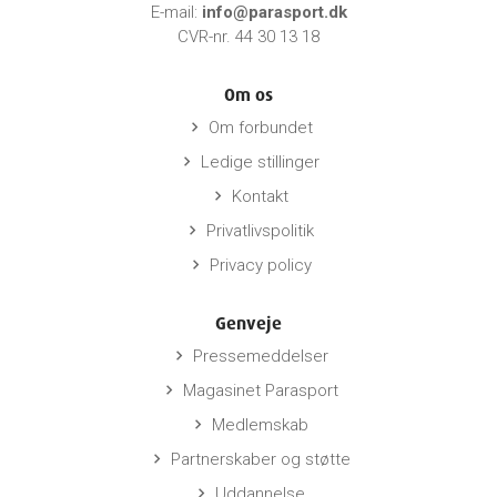
E-mail:
info@parasport.dk
CVR-nr. 44 30 13 18
Om os
Om forbundet
keyboard_arrow_right
Ledige stillinger
keyboard_arrow_right
Kontakt
keyboard_arrow_right
Privatlivspolitik
keyboard_arrow_right
Privacy policy
keyboard_arrow_right
Genveje
Pressemeddelser
keyboard_arrow_right
Magasinet Parasport
keyboard_arrow_right
Medlemskab
keyboard_arrow_right
Partnerskaber og støtte
keyboard_arrow_right
Uddannelse
keyboard_arrow_right