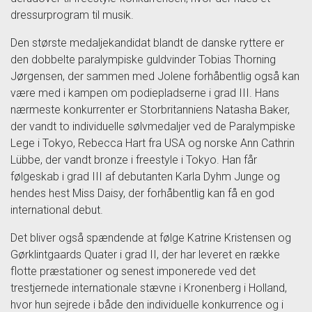
dressurprogram til musik.
Den største medaljekandidat blandt de danske ryttere er
den dobbelte paralympiske guldvinder Tobias Thorning
Jørgensen, der sammen med Jolene forhåbentlig også kan
være med i kampen om podiepladserne i grad III. Hans
nærmeste konkurrenter er Storbritanniens Natasha Baker,
der vandt to individuelle sølvmedaljer ved de Paralympiske
Lege i Tokyo, Rebecca Hart fra USA og norske Ann Cathrin
Lübbe, der vandt bronze i freestyle i Tokyo. Han får
følgeskab i grad III af debutanten Karla Dyhm Junge og
hendes hest Miss Daisy, der forhåbentlig kan få en god
international debut.
Det bliver også spændende at følge Katrine Kristensen og
Gørklintgaards Quater i grad II, der har leveret en række
flotte præstationer og senest imponerede ved det
trestjernede internationale stævne i Kronenberg i Holland,
hvor hun sejrede i både den individuelle konkurrence og i