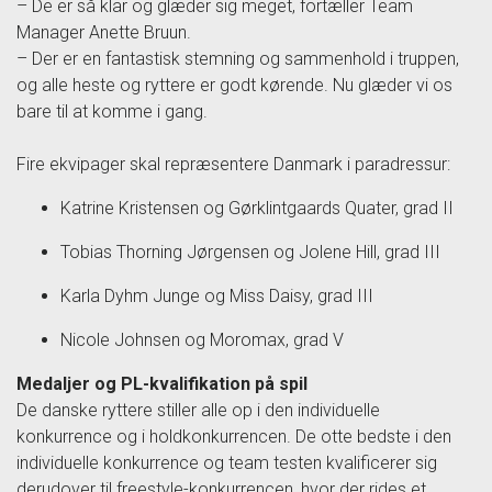
– De er så klar og glæder sig meget, fortæller Team
Manager Anette Bruun.
– Der er en fantastisk stemning og sammenhold i truppen,
og alle heste og ryttere er godt kørende. Nu glæder vi os
bare til at komme i gang.
Fire ekvipager skal repræsentere Danmark i paradressur:
Katrine Kristensen og Gørklintgaards Quater, grad II
Tobias Thorning Jørgensen og Jolene Hill, grad III
Karla Dyhm Junge og Miss Daisy, grad III
Nicole Johnsen og Moromax, grad V
Medaljer og PL-kvalifikation på spil
De danske ryttere stiller alle op i den individuelle
konkurrence og i holdkonkurrencen. De otte bedste i den
individuelle konkurrence og team testen kvalificerer sig
derudover til freestyle-konkurrencen, hvor der rides et