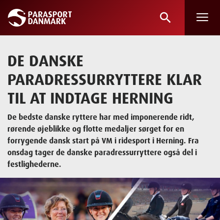
search
Skip
to
main
DE DANSKE
content
PARADRESSURRYTTERE KLAR
TIL AT INDTAGE HERNING
De bedste danske ryttere har med imponerende ridt,
rørende øjeblikke og flotte medaljer sørget for en
forrygende dansk start på VM i ridesport i Herning. Fra
onsdag tager de danske paradressurryttere også del i
festlighederne.