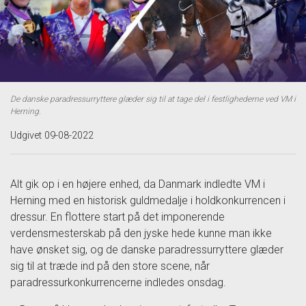
De danske paradressurryttere glæder sig til at tage del i festlighederne ved VM i
Herning.
Udgivet 09-08-2022
Alt gik op i en højere enhed, da Danmark indledte VM i
Herning med en historisk guldmedalje i holdkonkurrencen i
dressur. En flottere start på det imponerende
verdensmesterskab på den jyske hede kunne man ikke
have ønsket sig, og de danske paradressurryttere glæder
sig til at træde ind på den store scene, når
paradressurkonkurrencerne indledes onsdag.