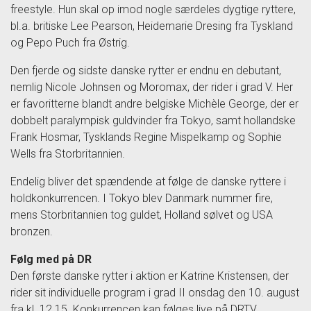
freestyle. Hun skal op imod nogle særdeles dygtige ryttere,
bl.a. britiske Lee Pearson, Heidemarie Dresing fra Tyskland
og Pepo Puch fra Østrig.
Den fjerde og sidste danske rytter er endnu en debutant,
nemlig Nicole Johnsen og Moromax, der rider i grad V. Her
er favoritterne blandt andre belgiske Michèle George, der er
dobbelt paralympisk guldvinder fra Tokyo, samt hollandske
Frank Hosmar, Tysklands Regine Mispelkamp og Sophie
Wells fra Storbritannien.
Endelig bliver det spændende at følge de danske ryttere i
holdkonkurrencen. I Tokyo blev Danmark nummer fire,
mens Storbritannien tog guldet, Holland sølvet og USA
bronzen.
Følg med på DR
Den første danske rytter i aktion er Katrine Kristensen, der
rider sit individuelle program i grad II onsdag den 10. august
fra kl. 12.15. Konkurrencen kan følges live på DRTV.