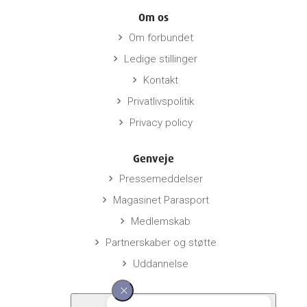
Om os
Om forbundet
keyboard_arrow_right
Ledige stillinger
keyboard_arrow_right
Kontakt
keyboard_arrow_right
Privatlivspolitik
keyboard_arrow_right
Privacy policy
keyboard_arrow_right
Genveje
Pressemeddelser
keyboard_arrow_right
Magasinet Parasport
keyboard_arrow_right
Medlemskab
keyboard_arrow_right
Partnerskaber og støtte
keyboard_arrow_right
Uddannelse
keyboard_arrow_right
Links