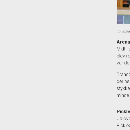
To ildsj
Arena
Midt i
blev ro
var de
Brandb
der he
stykke
minde 
Pickle
Ud ove
Pickle