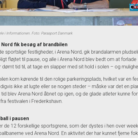
æle i Informationen. Foto: Parasport Danmark
 Nord fik besøg af brandbilen
 de sportslige festligheder, i Arena Nord, gik brandalarmen pludse
ligt fløjtet til pause, og alle i Arena Nord blev bedt om at forlade 
r dømt tid til, at tage en slapper med sit hold i solen – og muligh
ilen kom kørende til den rolige parkeringsplads, hvilket var en f
ldigvis ikke at lugte eller se nogen steder – måske var det en planl
 tid blev Arena Nord åbnet op igen, og de glade atleter kunne f
fra festivalen i Frederikshavn.
ball i pausen
r de 12 forskellige sportsgrene, som der dystes i hen over week
ballbanerne ved Arena Nord. En aktivitet der har kunnet fjerne f