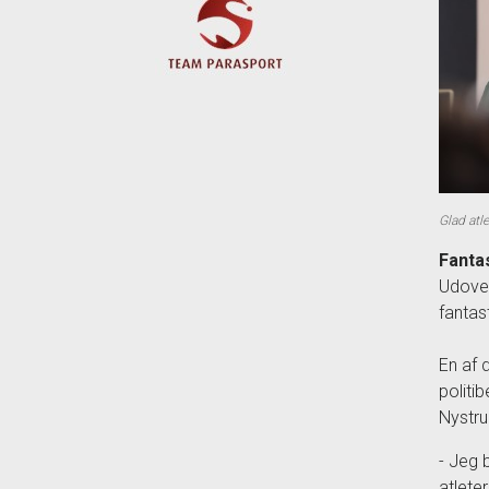
Glad atl
Fantas
Udover
fantast
En af d
politi
Nystru
- Jeg 
atlete