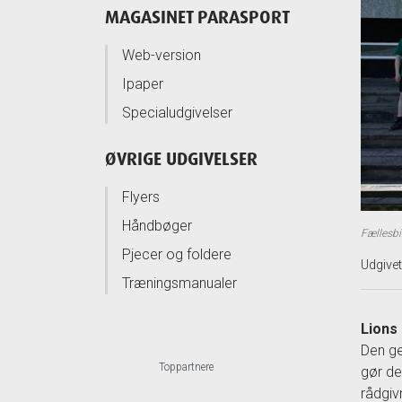
MAGASINET PARASPORT
Web-version
Ipaper
Specialudgivelser
ØVRIGE UDGIVELSER
Flyers
Håndbøger
Fællesbi
Pjecer og foldere
Udgive
Træningsmanualer
Lions
Den ge
Toppartnere
gør de
rådgiv