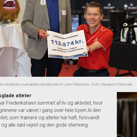
rn Andersen overrækker donationen til John Petersson. Foto: Parasport Danmark
sglade atleter
har Frederikshavn summet af liv og aktivitet, hvor
grenene var været i gang over hele byen! Al den
itet, som trænere og atleter har haft, forsvandt
t, og alle nød vejret og den gode stemning.