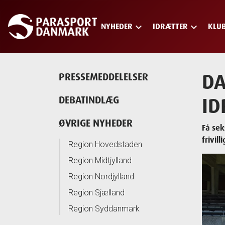
keyboard_arrow_down
keyboard_arrow_down
NYHEDER
IDRÆTTER
KLU
Skip
to
main
content
DA
PRESSEMEDDELELSER
ID
DEBATINDLÆG
ØVRIGE NYHEDER
Få sek
frivil
Region Hovedstaden
Region Midtjylland
Region Nordjylland
Region Sjælland
Region Syddanmark