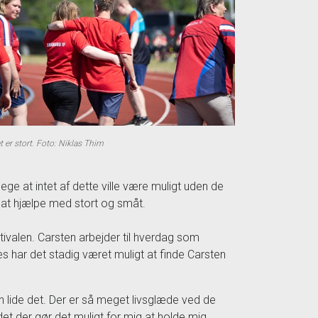
 er stort. Foto: Niklas Thim
pege at intet af dette ville være muligt uden de
til at hjælpe med stort og småt.
estivalen. Carsten arbejder til hverdag som
es har det stadig været muligt at finde Carsten
an lide det. Der er så meget livsglæde ved de
 det der gør det muligt for mig at holde mig