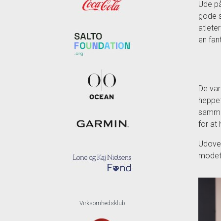
Ude på
gode s
atlete
en fan
De var
heppet
sammen
for at
Udover
modet.
Virksomhedsklub