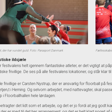
et, der har vundet guld. Foto: Parasport Danmark
Fællesskabet
tiske ildsjæle
 festivalens helt igennem fantastiske atleter, er det vigtigt at på
iske frivillige. De ses på alle festivalens lokationer, og står klar 
e frivillige er Carsten Nystrup, der er ansvarlig for floorball på f
betjen,t i Herning. Og selvom arbejdet, med nattevagter, skal pass
p i Floorballhallen hele lørdagen.
betragter det lidt som et arbejde, og det er jo fordi at jeg godt k
r der er med til det her arrangement, og det er helt klart noget af