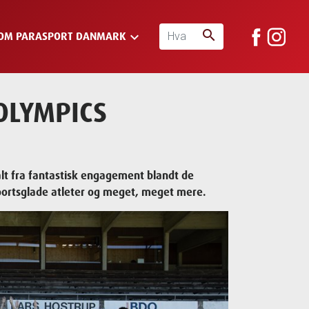
search
keyboard_arrow_down
OM PARASPORT DANMARK
 OLYMPICS
 alt fra fantastisk engagement blandt de
sportsglade atleter og meget, meget mere.