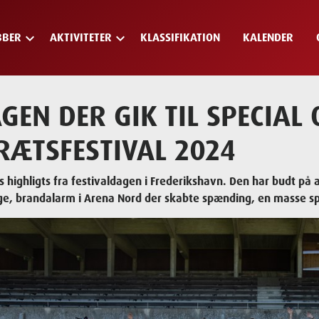
keyboard_arrow_down
keyboard_arrow_down
BBER
AKTIVITETER
KLASSIFIKATION
KALENDER
GEN DER GIK TIL SPECIAL
RÆTSFESTIVAL 2024
s highligts fra festivaldagen i Frederikshavn. Den har budt på
lige, brandalarm i Arena Nord der skabte spænding, en masse 