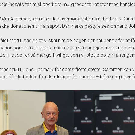
ks indsats for at skabe flere muligheder for atleter med handi
jørn Andersen, kommende guvernørrådsformad for Lions Danmark, 
kke donationen til Parasport Danmarks bestyrelsesformand Jo
ålet med Lions er, at vi skal hjælpe nogen der har behov for at få 
sation som Parasport Danmark, der i samarbejde med andre org
 Dertil at der er så mange frivillige, som vil støtte op om arran
pe tak til Lions Danmark for deres flotte støtte. Sammen kan vi 
tleter får de bedste forudsætninger for succes – både i og uden f