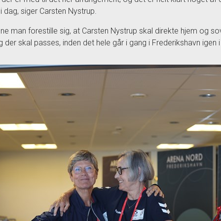
i dag, siger Carsten Nystrup.
ne man forestille sig, at Carsten Nystrup skal direkte hjem og so
g der skal passes, inden det hele går i gang i Frederikshavn igen i