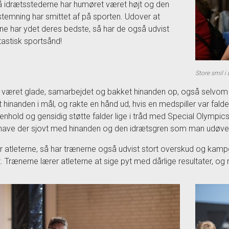
 idrætsstederne har humøret været højt og den
temning har smittet af på sporten. Udover at
rne har ydet deres bedste, så har de også udvist
tastisk sportsånd!
Store smil i
 været glade, samarbejdet og bakket hinanden op, også selvom d
 hinanden i mål, og rakte en hånd ud, hvis en medspiller var faldet
hold og gensidig støtte falder lige i tråd med Special Olympics´ 
 have der sjovt med hinanden og den idrætsgren som man udøve
 atleterne, så har trænerne også udvist stort overskud og kampge
 Trænerne lærer atleterne at sige pyt med dårlige resultater, og r