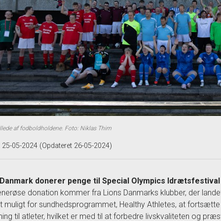
llede af fodboldholdene. Foto: Niklas Thim
t 25-05-2024 (Opdateret 26-05-2024)
 Danmark donerer penge til Special Olympics Idrætsfestival
nerøse donation kommer fra Lions Danmarks klubber, der landet
t muligt for sundhedsprogrammet, Healthy Athletes, at fortsætte
ning til atleter, hvilket er med til at forbedre livskvaliteten og p