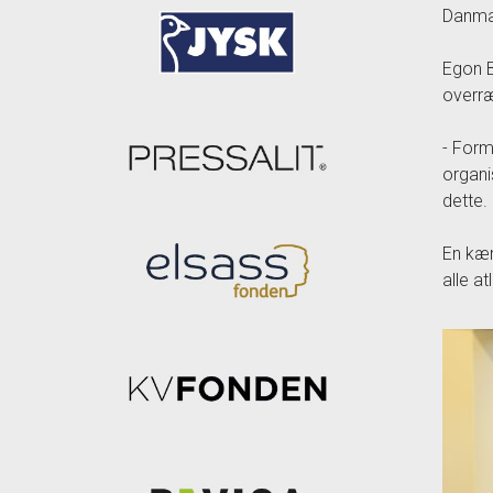
Danmar
Egon B
overræ
- Form
organi
dette.
En kæm
alle a