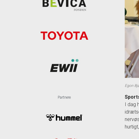
Egon Bjø
Sport
Partnere
I dag 
idræts
nervøs
hurtig