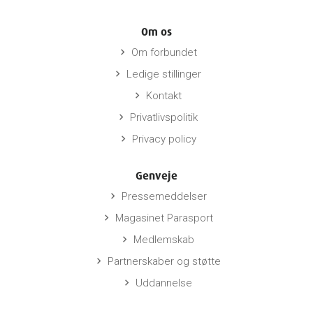
Om os
Om forbundet
keyboard_arrow_right
Ledige stillinger
keyboard_arrow_right
Kontakt
keyboard_arrow_right
Privatlivspolitik
keyboard_arrow_right
Privacy policy
keyboard_arrow_right
Genveje
Pressemeddelser
keyboard_arrow_right
Magasinet Parasport
keyboard_arrow_right
Medlemskab
keyboard_arrow_right
Partnerskaber og støtte
keyboard_arrow_right
Uddannelse
keyboard_arrow_right