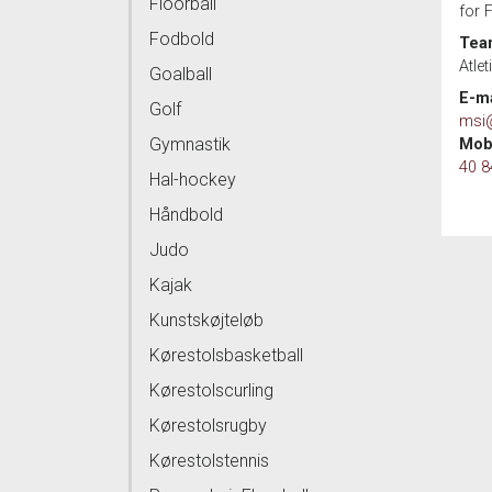
Floorball
for 
Fodbold
Tea
Atle
Goalball
E-ma
Golf
msi@
Gymnastik
Mobi
40 8
Hal-hockey
Håndbold
Judo
Kajak
Kunstskøjteløb
Kørestolsbasketball
Kørestolscurling
Kørestolsrugby
Kørestolstennis