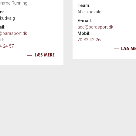
Frame Running
Team:
m:
Atletikudvalg
tikudvalg
E-mail:
il:
ade@parasport.dk
parasport.dk
Mobil:
l:
20 32 42 26
4 24 57
LÆS M
LÆS MERE