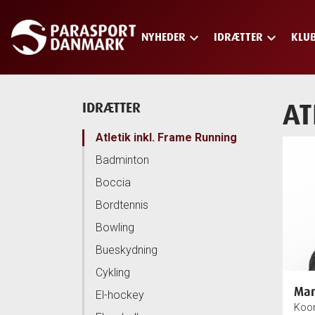
keyboard_arrow_down
keyboard_arrow_down
NYHEDER
IDRÆTTER
KLU
Skip
to
main
content
AT
IDRÆTTER
Atletik inkl. Frame Running
Badminton
Boccia
Bordtennis
Bowling
Bueskydning
Cykling
Man
El-hockey
Koor