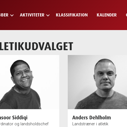
keyboard_arrow_down
keyboard_arrow_down
BBER
AKTIVITETER
KLASSIFIKATION
KALENDER
LETIKUDVALGET
soor Siddiqi
Anders Dehlholm
dinator og landsholdschef
Landstræner i atletik